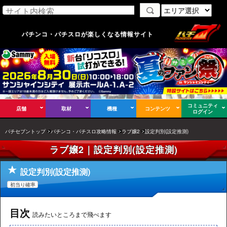
パチンコ・パチスロが楽しくなる情報サイト
コミュニティ
店舗
取材
機種
コンテンツ
ログイン
パチセブントップ
パチンコ・パチスロ攻略情報
ラブ嬢2
設定判別(設定推測)
ラブ嬢2｜設定判別(設定推測)
設定判別(設定推測)
初当り確率
目次
読みたいところまで飛べます