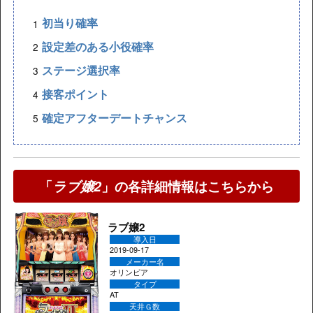
初当り確率
設定差のある小役確率
ステージ選択率
接客ポイント
確定アフターデートチャンス
「
ラブ嬢2
」の各詳細情報はこちらから
ラブ嬢2
導入日
2019-09-17
メーカー名
オリンピア
タイプ
AT
天井Ｇ数