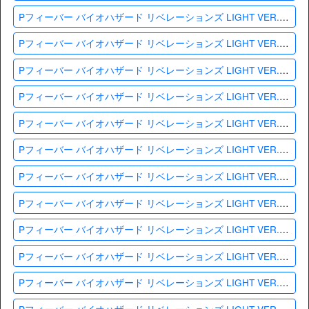
Pフィーバー バイオハザード リベレーションズ LIGHT VER. リーチ前予告
Pフィーバー バイオハザード リベレーションズ LIGHT VER. リーチ後予告
Pフィーバー バイオハザード リベレーションズ LIGHT VER. 敵（クリーチャー）急襲
Pフィーバー バイオハザード リベレーションズ LIGHT VER. 連打バトル
Pフィーバー バイオハザード リベレーションズ LIGHT VER. ミッションリーチ
Pフィーバー バイオハザード リベレーションズ LIGHT VER. HAZARD BATTLE
Pフィーバー バイオハザード リベレーションズ LIGHT VER. レイチェルウーズ急襲
Pフィーバー バイオハザード リベレーションズ LIGHT VER. マラコーダリーチ
Pフィーバー バイオハザード リベレーションズ LIGHT VER. 全回転リーチ
Pフィーバー バイオハザード リベレーションズ LIGHT VER. 大当り中演出
Pフィーバー バイオハザード リベレーションズ LIGHT VER. SUPER HAZARD TIME_演出
Pフィーバー バイオハザード リベレーションズ LIGHT VER. HAZARD CHANCE_概要