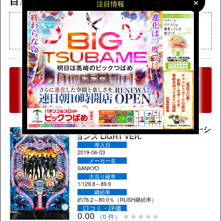
×
×
目次
読みたいところまで飛べます
注目情報
バトル勝利で10R確変！
「
Pフィーバー バイオハザード リベレー
ションズ LIGHT VER.
」の各詳細情報はこ
ちらから
Pフィーバー バイオハザード リベレーシ
ョンズ LIGHT VER.
導入日
2019-06-03
メーカー名
SANKYO
大当り確率
1/129.8～89.9
継続率
約76.2～80.0％（RUSH継続率）
口コミ・評価
0.00
（0 件）