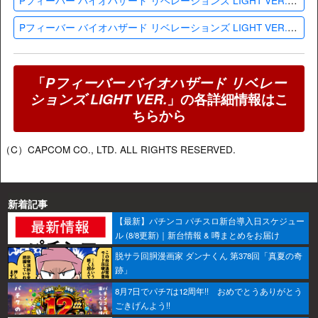
Pフィーバー バイオハザード リベレーションズ LIGHT VER. HAZARD CHANCE_演出
「
Pフィーバー バイオハザード リベレー
ションズ LIGHT VER.
」の各詳細情報はこ
ちらから
（C）CAPCOM CO., LTD. ALL RIGHTS RESERVED.
新着記事
【最新】パチンコ パチスロ新台導入日スケジュー
ル (8/8更新)｜新台情報 & 噂まとめをお届け
脱サラ回胴漫画家 ダンナくん 第378回「真夏の奇
跡」
8月7日でパチ7は12周年!! おめでとうありがとう
ごきげんよう!!