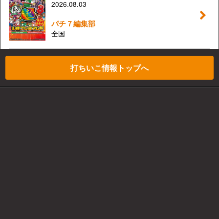
2026.08.03
パチ７編集部
全国
打ちいこ情報トップへ