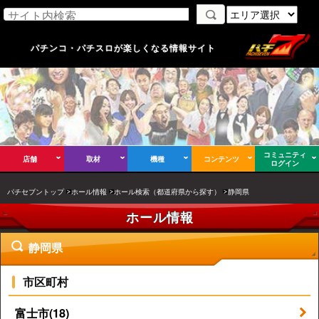
パチンコ・パチスロが楽しくなる情報サイト
コミュニティ
店舗
取材
機種
コンテンツ
ログイン
パチセブントップ
ホール情報
ホール検索（都道府県から探す）
静岡県
ホール情報
静岡県
市区町村
富士市(18)