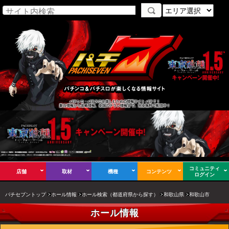
パチンコ・パチスロを楽しむための情報サイト パチ７！
新台情報から攻略情報、全国のチラシ情報まで、完全無料で配信中！
コミュニティ
店舗
取材
機種
コンテンツ
ログイン
パチセブントップ
ホール情報
ホール検索（都道府県から探す）
和歌山県
和歌山市
ホール情報