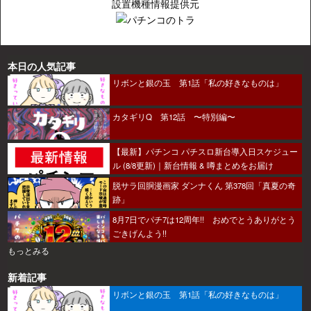
設置機種情報提供元
本日の人気記事
リボンと銀の玉 第1話「私の好きなものは」
カタギリQ 第12話 〜特別編〜
【最新】パチンコ パチスロ新台導入日スケジュー
ル (8/8更新)｜新台情報 & 噂まとめをお届け
脱サラ回胴漫画家 ダンナくん 第378回「真夏の奇
跡」
8月7日でパチ7は12周年!! おめでとうありがとう
ごきげんよう!!
もっとみる
新着記事
リボンと銀の玉 第1話「私の好きなものは」