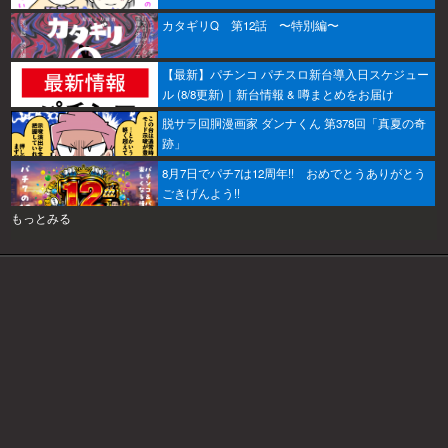
カタギリQ 第12話 〜特別編〜
【最新】パチンコ パチスロ新台導入日スケジュー
ル (8/8更新)｜新台情報 & 噂まとめをお届け
脱サラ回胴漫画家 ダンナくん 第378回「真夏の奇
跡」
8月7日でパチ7は12周年!! おめでとうありがとう
ごきげんよう!!
もっとみる