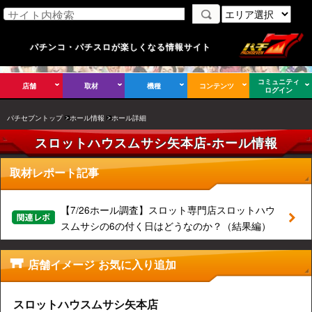
パチンコ・パチスロが楽しくなる情報サイト
コミュニティ
店舗
取材
機種
コンテンツ
ログイン
パチセブントップ
ホール情報
ホール詳細
スロットハウスムサシ矢本店-ホール情報
取材レポート記事
【7/26ホール調査】スロット専門店スロットハウ
スムサシの6の付く日はどうなのか？（結果編）
店舗イメージ お気に入り追加
スロットハウスムサシ矢本店