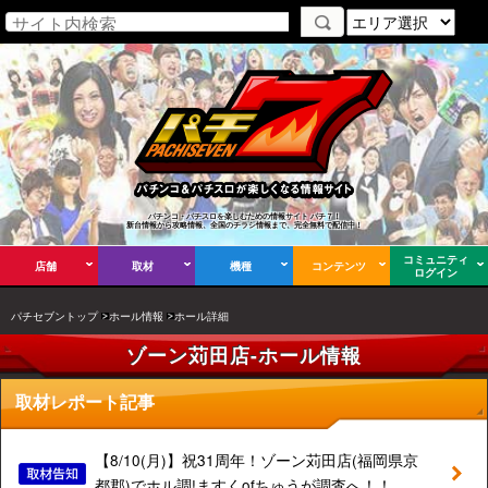
パチンコ・パチスロを楽しむための情報サイト パチ７！
新台情報から攻略情報、全国のチラシ情報まで、完全無料で配信中！
コミュニティ
店舗
取材
機種
コンテンツ
ログイン
パチセブントップ
ホール情報
ホール詳細
ゾーン苅田店-ホール情報
取材レポート記事
【8/10(月)】祝31周年！ゾーン苅田店(福岡県京
都郡)でホル調!ますくofちゅうが調査へ！！