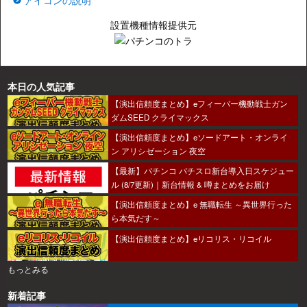
アイコンの説明
設置機種情報提供元
本日の人気記事
【演出信頼度まとめ】eフィーバー機動戦士ガン
ダムSEED クライマックス
【演出信頼度まとめ】eソードアート・オンライ
ン アリシゼーション 夜空
【最新】パチンコ パチスロ新台導入日スケジュー
ル (8/7更新)｜新台情報 & 噂まとめをお届け
【演出信頼度まとめ】e 無職転生 ～異世界行った
ら本気だす～
【演出信頼度まとめ】eリコリス・リコイル
もっとみる
新着記事