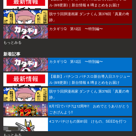
ル (8/8更新)｜新台情報 & 噂まとめをお届け
脱サラ回胴漫画家 ダンナくん 第378回「真夏の奇
跡」
カタギリQ 第12話 〜特別編〜
もっとみる
新着記事
カタギリQ 第12話 〜特別編〜
【最新】パチンコ パチスロ新台導入日スケジュー
ル (8/8更新)｜新台情報 & 噂まとめをお届け
脱サラ回胴漫画家 ダンナくん 第378回「真夏の奇
跡」
8月7日でパチ7は12周年!! おめでとうありがとう
ごきげんよう!!
4コマパチけもの第81回 けもの、SEEDを打つ
もっとみる