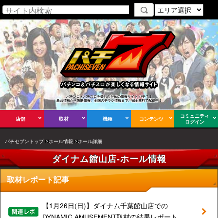
パチンコ・パチスロを楽しむための情報サイト パチ７！
新台情報から攻略情報、全国のチラシ情報まで、完全無料で配信中！
コミュニティ
店舗
取材
機種
コンテンツ
ログイン
パチセブントップ
ホール情報
ホール詳細
ダイナム館山店-ホール情報
取材レポート記事
【1月26日(日)】ダイナム千葉館山店での
DYNAMIC AMUSEMENT取材の結果レポート