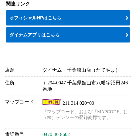
関連リンク
オフィシャルHPはこちら
ダイナムアプリはこちら