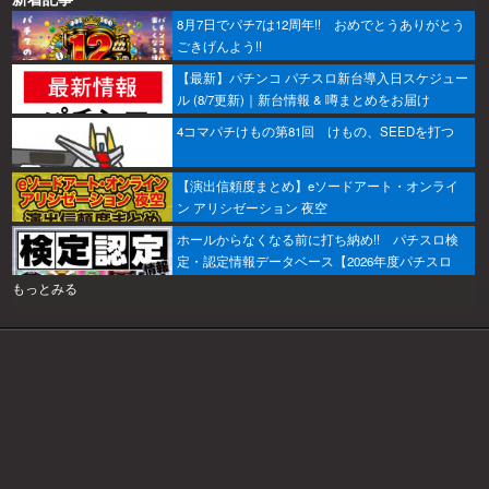
8月7日でパチ7は12周年!! おめでとうありがとう
ごきげんよう!!
【最新】パチンコ パチスロ新台導入日スケジュー
ル (8/7更新)｜新台情報 & 噂まとめをお届け
4コマパチけもの第81回 けもの、SEEDを打つ
【演出信頼度まとめ】eソードアート・オンライ
ン アリシゼーション 夜空
ホールからなくなる前に打ち納め!! パチスロ検
定・認定情報データベース【2026年度パチスロ
版】
もっとみる