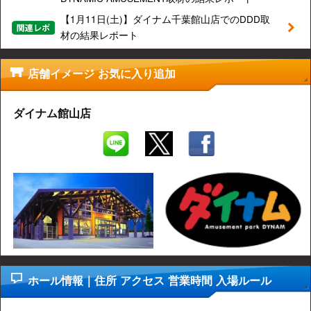
【1月11日(土)】ダイナム千葉館山店でのDDD取
材の結果レポート
店舗イメージ お気に入り追加
ダイナム館山店
ホール情報｜住所 アクセス 営業時間 入場ルール