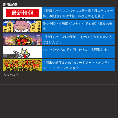
新着記事
【最新】パチンコ パチスロ新台導入日スケジュー
ル (8/8更新)｜新台情報 & 噂まとめをお届け
脱サラ回胴漫画家 ダンナくん 第378回「真夏の奇
跡」
8月7日でパチ7は12周年!! おめでとうありがとう
ごきげんよう!!
4コマパチけもの第81回 けもの、SEEDを打つ
【演出信頼度まとめ】eソードアート・オンライ
ン アリシゼーション 夜空
もっとみる