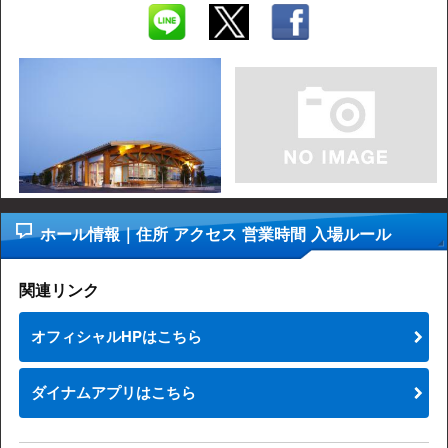
ホール情報｜住所 アクセス 営業時間 入場ルール
関連リンク
オフィシャルHPはこちら
ダイナムアプリはこちら