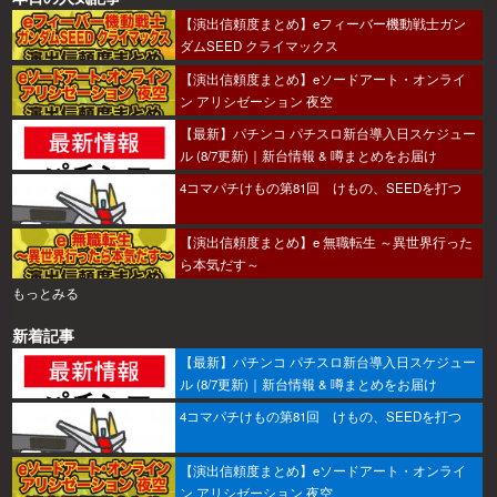
【演出信頼度まとめ】eフィーバー機動戦士ガン
ダムSEED クライマックス
【演出信頼度まとめ】eソードアート・オンライ
ン アリシゼーション 夜空
【最新】パチンコ パチスロ新台導入日スケジュー
ル (8/7更新)｜新台情報 & 噂まとめをお届け
4コマパチけもの第81回 けもの、SEEDを打つ
【演出信頼度まとめ】e 無職転生 ～異世界行った
ら本気だす～
もっとみる
新着記事
【最新】パチンコ パチスロ新台導入日スケジュー
ル (8/7更新)｜新台情報 & 噂まとめをお届け
4コマパチけもの第81回 けもの、SEEDを打つ
【演出信頼度まとめ】eソードアート・オンライ
ン アリシゼーション 夜空