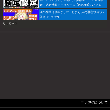
定・認定情報データベース【2026年度パチスロ
版】
漢の神曲は供給なし!? おまえらの質問だいたい
答えRADIO vol.9
もっとみる
パチ7について