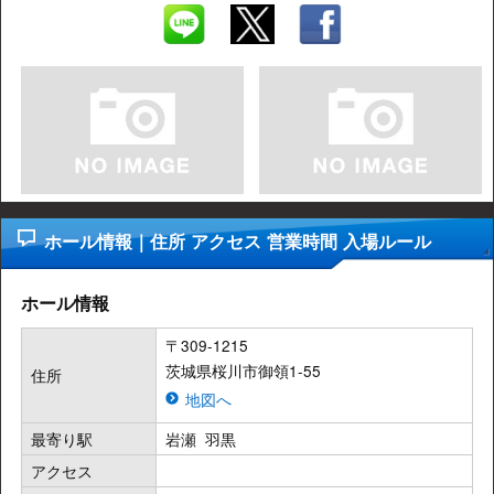
ホール情報｜住所 アクセス 営業時間 入場ルール
ホール情報
〒309-1215
茨城県桜川市御領1-55
住所
地図へ
最寄り駅
岩瀬 羽黒
アクセス