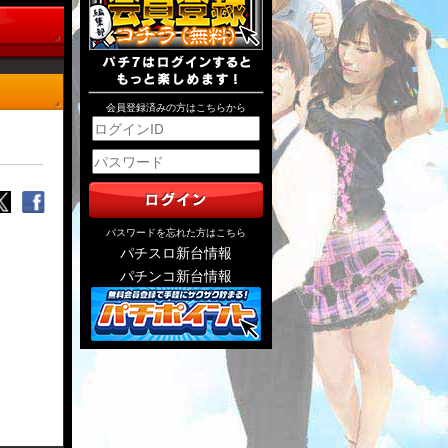
会員登録済みの方はこちらから
パスワードを忘れた方はこちら
パチスロ新台情報
パチンコ新台情報