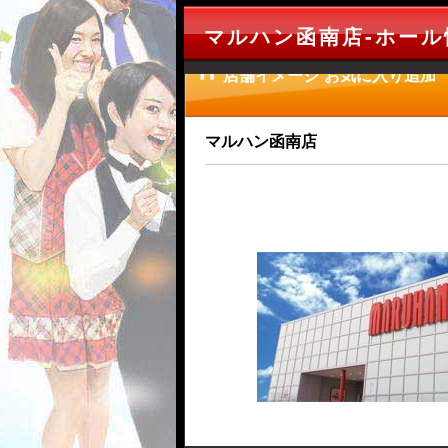
マルハン函南店-ホール
店舗イメージ お気に入り追加
マルハン函南店