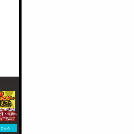
】e 無職転
ら本気だす
っとみる