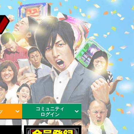
コミュニティ
ツ
ログイン