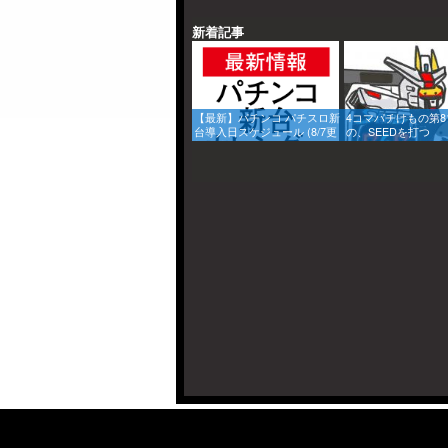
新着記事
【最新】パチンコ パチスロ新
4コマパチけもの第8
台導入日スケジュール (8/7更
の、SEEDを打つ
新)｜新台情報 & 噂まとめをお
届け