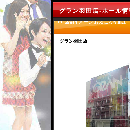
グラン羽田店-ホール情
店舗イメージ お気に入り追加
グラン羽田店