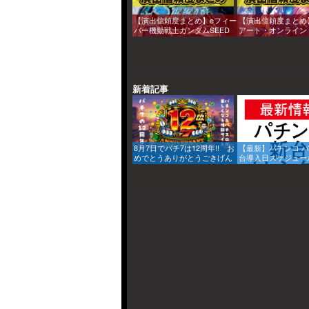
【演出信頼度まとめ】eフィー
【演出信頼度まとめ
バー機動戦士ガンダムSEED
アート・オンライン
クライマックス
ーション 夜空
新着記事
8月7日でパチ7は12周年!! お
【最新】パチンコ 
めでとうありがとうごきげん
台導入日スケジュール 
よう!!
新)｜新台情報 & 
届け