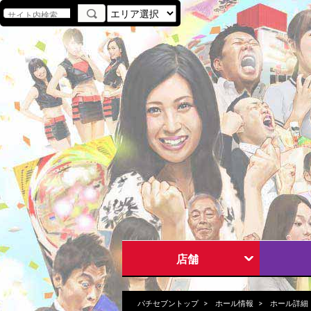
店舗
パチセブントップ
ホール情報
ホール詳細