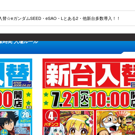
台入替☆eガンダムSEED・eSAO・Lとある2・他新台多数導入！！
業時間 入場ルール