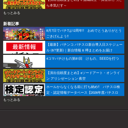
ら本気だす～
もっとみる
新着記事
8月7日でパチ7は12周年!! おめでとうありがとう
ごきげんよう!!
【最新】パチンコ パチスロ新台導入日スケジュー
ル (8/7更新)｜新台情報 & 噂まとめをお届け
4コマパチけもの第81回 けもの、SEEDを打つ
【演出信頼度まとめ】eソードアート・オンライ
ン アリシゼーション 夜空
ホールからなくなる前に打ち納め!! パチスロ検
定・認定情報データベース【2026年度パチスロ
版】
もっとみる