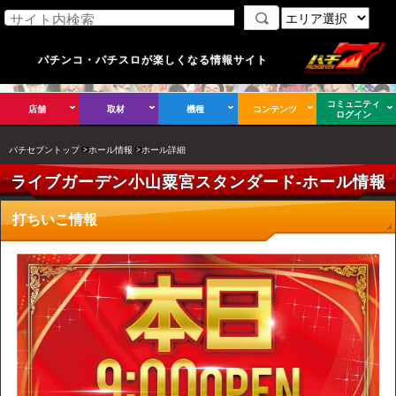
パチンコ・パチスロが楽しくなる情報サイト
コミュニティ
店舗
取材
機種
コンテンツ
ログイン
パチセブントップ
ホール情報
ホール詳細
ライブガーデン小山粟宮スタンダード-ホール情報
打ちいこ情報