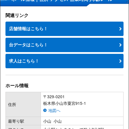
関連リンク
店舗情報はこちら！
台データはこちら！
求人はこちら！
ホール情報
〒329-0201
栃木県小山市粟宮915-1
住所
地図へ
最寄り駅
小山 小山