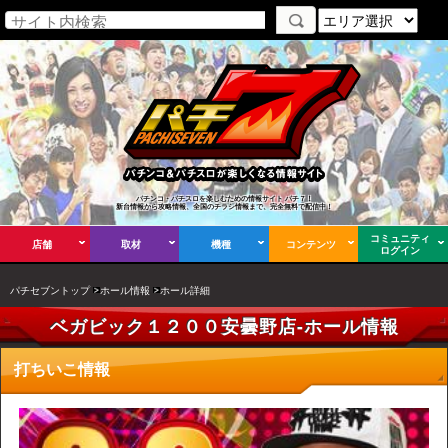
パチンコ・パチスロを楽しむための情報サイト パチ７！
新台情報から攻略情報、全国のチラシ情報まで、完全無料で配信中！
コミュニティ
店舗
取材
機種
コンテンツ
ログイン
パチセブントップ
ホール情報
ホール詳細
ベガビック１２００安曇野店-ホール情報
打ちいこ情報