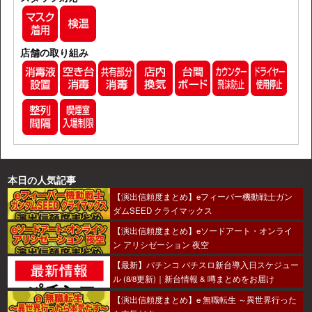
店舗の取り組み
本日の人気記事
【演出信頼度まとめ】eフィーバー機動戦士ガン
ダムSEED クライマックス
【演出信頼度まとめ】eソードアート・オンライ
ン アリシゼーション 夜空
【最新】パチンコ パチスロ新台導入日スケジュー
ル (8/8更新)｜新台情報 & 噂まとめをお届け
【演出信頼度まとめ】e 無職転生 ～異世界行った