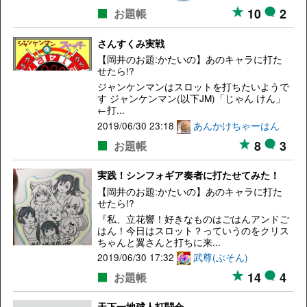
10
2
お題帳
さんすくみ実戦
【岡井のお題:かたいの】あのキャラに打た
せたら!?
ジャンケンマンはスロットを打ちたいようで
す ジャンケンマン(以下JM)「じゃん けん」
←打...
2019/06/30 23:18
あんかけちゃーはん
8
3
お題帳
実践！シンフォギア奏者に打たせてみた！
【岡井のお題:かたいの】あのキャラに打た
せたら!?
『私、立花響！好きなものはごはんアンドご
はん！今日はスロット？っていうのをクリス
ちゃんと翼さんと打ちに来...
2019/06/30 17:32
武尊(ぶそん)
14
4
お題帳
天下一地球人打闘会