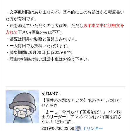
・文字数制限はありませんが、基本的にこのお題はある程度書い
た方が有利です。
・絵を添えていただくのも大歓迎、ただし
必ず本文中に説明文を
入れて
下さい(画像のみは不可)。
・審査は岡井の独断と偏見まみれです。
・一人何回でも投稿いただけます。
・募集期間は6月30日(日)23:59まで。
・理由や根拠の無い誹謗中傷はお控え下さい。
それいけ！
【岡井のお題:かたいの】あのキャラに打た
せたら!?
「よーし！今日もバイ菌退治だ！」 パン戦
士のリーダー、アン○ンマンはバイ菌を許さ
ない！ 絶対に許...
2019/06/30 23:59
ポリンキー