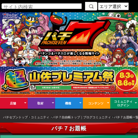
パチンコ・パチスロを楽しむための情報サイト パチ７！
新台情報から攻略情報、全国のチラシ情報まで、完全無料で配信中！
コミュニティ
店舗
取材
機種
コンテンツ
ログイン
パチセブントップ
コミュニティ
パチ７自由帳トップ｜ブログコミュニティ
パチ７お題帳一
パチ７お題帳