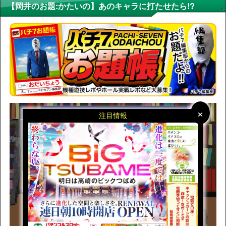
【岡井のお題:かたいの】あのキャラに打たせたら!?
×
×
注目情報