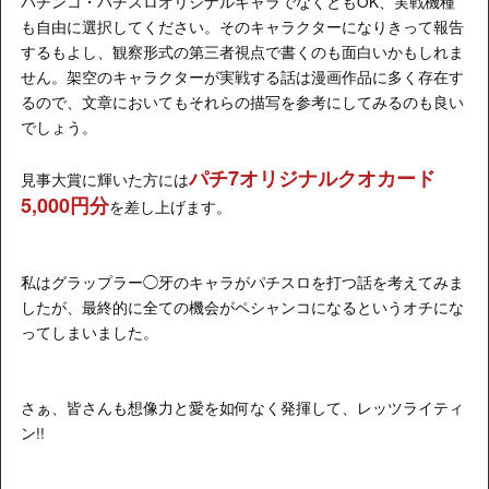
パチンコ・パチスロオリジナルキャラでなくともOK、実戦機種
も自由に選択してください。そのキャラクターになりきって報告
するもよし、観察形式の第三者視点で書くのも面白いかもしれま
せん。架空のキャラクターが実戦する話は漫画作品に多く存在す
るので、文章においてもそれらの描写を参考にしてみるのも良い
でしょう。
パチ7オリジナルクオカード
見事大賞に輝いた方には
5,000円分
を差し上げます。
私はグラップラー◯牙のキャラがパチスロを打つ話を考えてみま
したが、最終的に全ての機会がペシャンコになるというオチにな
ってしまいました。
さぁ、皆さんも想像力と愛を如何なく発揮して、レッツライティ
ン!!