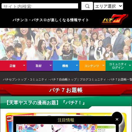
パチンコ・パチスロが楽しくなる情報サイト
コミュニティ
店舗
取材
機種
コンテンツ
ログイン
パチセブントップ
コミュニティ
パチ７自由帳トップ｜ブログコミュニティ
パチ７お題帳一
パチ７お題帳
【天草ヤスヲの漫画お題】『パチ7！』
×
×
注目情報