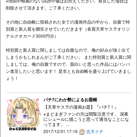
※理由や根拠のない誹謗中傷はお控えください。発見した場合は
削除させて頂きます。ご了承ください。
その他に自由帳に投稿された全ての漫画作品の中から、自腹で特
別賞と新人賞を贈呈させていただきます（各賞天草ヤスヲオリジ
ナルクオカード3000円分）
特別賞と新人賞に関しましては自腹なので、俺の好みが強く出て
しまうかもしれまんがご了承ください。 また特別賞と新人賞に関
しましては、俺の自腹ですので、面白いと思った作品にはバンバ
ン進呈したいと思います！ 是非とも自由帳を盛り上げていきまし
ょう！
パチ7にわか勢によるお題帳
【天草ヤスヲの漫画お題】『パチ7！』
※まどまぎファンの方は閲覧注意です。 深夜
にシュールに描こうと思って適当なことにな
ってます。 ...
2017/12/31 17:16
忠犬イチ