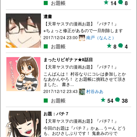
14
8
お題帳
遺書
【天草ヤスヲの漫画お題】『パチ7！』
※ちょっと修正があるので一旦削除します
2017/12/24 23:00
南戸（なんと）
8
4
お題帳
まったりビギナァ★8話目
【天草ヤスヲの漫画お題】『パチ7！』
こんばんは！ 村谷なりにコレは参加しとか
なあかんやろ！ とお題帳に挑戦させて頂き
ました。 書き...
2017/12/12 23:43
村谷みあ
54
38
お題帳
お題：パチ７
【天草ヤスヲの漫画お題】『パチ7！』
今回のお題は『パチ７』かぁ…うーん どう
も、おひさしぶりです！ 鬼倉みのりで