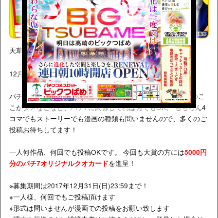
天草ヤスヲのお題帳。
『パチ7！』
12月のテーマは
です！
パチ7に出会って良かった、パチ7に対する熱い想い、パチ7のこ
こがダメなどなど、パチ7に関係してれば何でもOK。 もちろん4
コマでもストーリーでも漫画の種類も問いませんので、多くのご
投稿お待ちしてます！
一人何作品、何回でも投稿OKです。 今回も大賞の方には
5000円
を進呈！
分のパチ7オリジナルクオカード
※募集期間は2017年12月31日(日)23:59まで！
※一人様、何回でもご投稿頂けます
※形式は問いませんが漫画での投稿をお願い致します