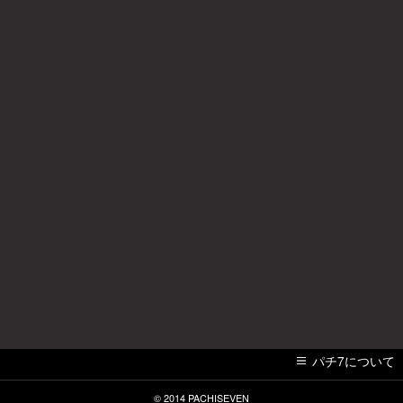
パチ7について
© 2014
PACHISEVEN