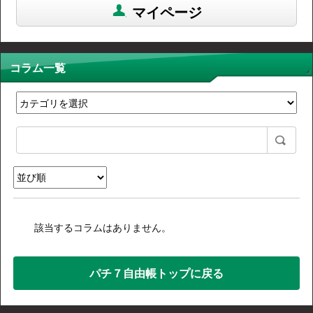
マイページ
コラム一覧
該当するコラムはありません。
パチ７自由帳トップに戻る