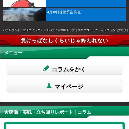
4月18日稼働予告 変更
パチセブントップ
コミュニティ
パチ７自由帳トップ｜ブログコミュニティ
コラム（ブログ
負けっぱなしくらいじゃ終われない
メニュー
コラムをかく
マイページ
★稼働・実戦・立ち回りレポート | コラム