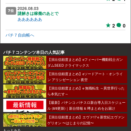
2026.08.03
謎解きは稼働のあとで
ああああああ
2
0
パチ７自由帳へ
パチ７コンテンツ本日の人気記事
【演出信頼度まとめ】eフィーバー機動戦士ガン
ダムSEED クライマックス
【演出信頼度まとめ】eソードアート・オンライ
ン アリシゼーション 夜空
【演出信頼度まとめ】e 無職転生 ～異世界行った
ら本気だす～
【最新】パチンコ パチスロ新台導入日スケジュー
ル (8/8更新)｜新台情報 & 噂まとめをお届け
【演出信頼度まとめ】エヴァ17ｅ新世紀エヴァン
ゲリオン 〜はじまりの記憶〜
もっとみる