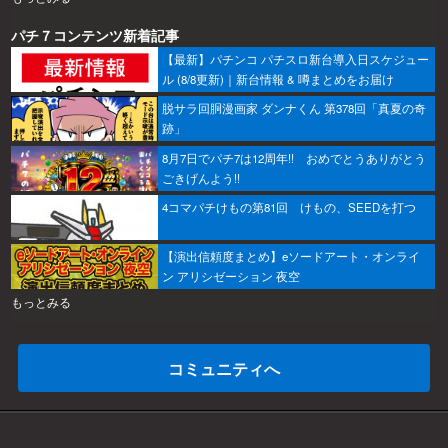
パチ７コンテンツ新着記事
【最新】パチンコ パチスロ新台導入日スケジュー
ル (8/8更新)｜新台情報 & 噂まとめをお届け
脱サラ回胴漫画家 ダンナくん 第378回「真夏の奇
跡」
8月7日でパチ7は12周年!! おめでとうありがとう
ごきげんよう!!
4コマパチけもの第81回 けもの、SEEDを打つ
【演出信頼度まとめ】eソードアート・オンライ
ン アリシゼーション 夜空
もっとみる
コミュニティへ