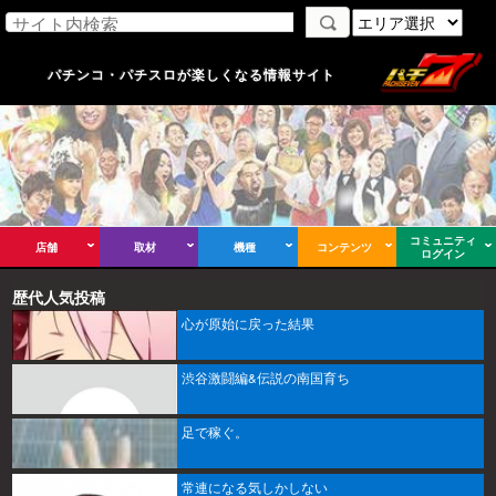
パチンコ・パチスロが楽しくなる情報サイト
コミュニティ
店舗
取材
機種
コンテンツ
ログイン
歴代人気投稿
心が原始に戻った結果
渋谷激闘編&伝説の南国育ち
足で稼ぐ。
常連になる気しかしない