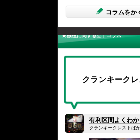
コラムをか
★機種に関する話 | コラム
クランキークレ
有利区間よくわか
クランキークレストば