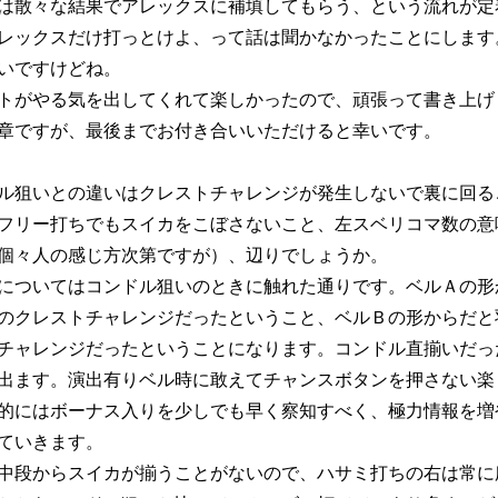
は散々な結果でアレックスに補填してもらう、という流れが定
レックスだけ打っとけよ、って話は聞かなかったことにします
いですけどね。
トがやる気を出してくれて楽しかったので、頑張って書き上げ
章ですが、最後までお付き合いいただけると幸いです。
ル狙いとの違いはクレストチャレンジが発生しないで裏に回る
フリー打ちでもスイカをこぼさないこと、左スベリコマ数の意
個々人の感じ方次第ですが）、辺りでしょうか。
についてはコンドル狙いのときに触れた通りです。ベルＡの形
のクレストチャレンジだったということ、ベルＢの形からだと
チャレンジだったということになります。コンドル直揃いだっ
出ます。演出有りベル時に敢えてチャンスボタンを押さない楽
的にはボーナス入りを少しでも早く察知すべく、極力情報を増
ていきます。
中段からスイカが揃うことがないので、ハサミ打ちの右は常に