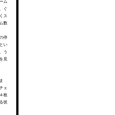
ーム
、ぐ
くス
ム数
の停
とい
、う
を見
ま
チェ
４枚
る状