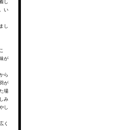
着し
。い
まし
こ
味が
から
羽が
た場
しみ
やし
広く