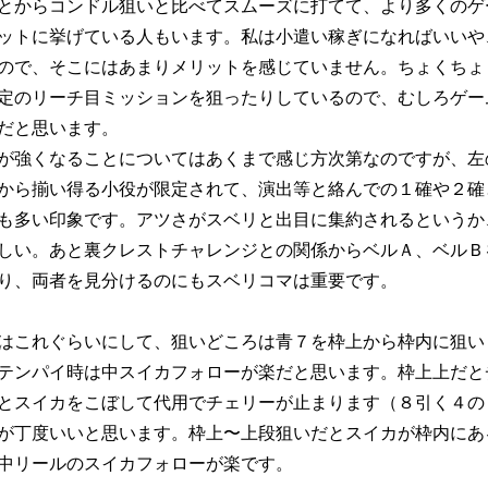
とからコンドル狙いと比べてスムーズに打てて、より多くのゲ
ットに挙げている人もいます。私は小遣い稼ぎになればいいや
ので、そこにはあまりメリットを感じていません。ちょくちょ
定のリーチ目ミッションを狙ったりしているので、むしろゲー
だと思います。
が強くなることについてはあくまで感じ方次第なのですが、左
から揃い得る小役が限定されて、演出等と絡んでの１確や２確
も多い印象です。アツさがスベリと出目に集約されるというか
しい。あと裏クレストチャレンジとの関係からベルＡ、ベルＢ
り、両者を見分けるのにもスベリコマは重要です。
はこれぐらいにして、狙いどころは青７を枠上から枠内に狙い
テンパイ時は中スイカフォローが楽だと思います。枠上上だと
とスイカをこぼして代用でチェリーが止まります（８引く４の
が丁度いいと思います。枠上〜上段狙いだとスイカが枠内にあ
中リールのスイカフォローが楽です。