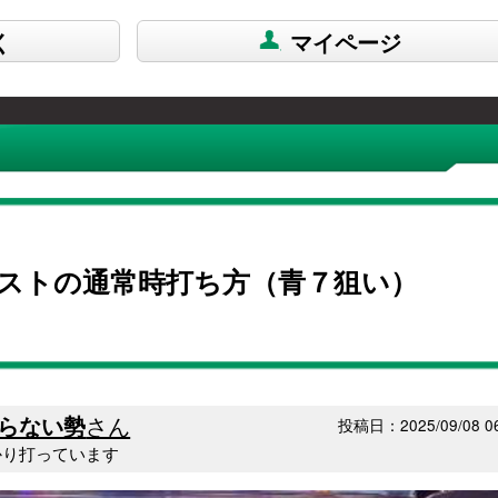
く
マイページ
ストの通常時打ち方（青７狙い）
らない勢
さん
投稿日：2025/09/08 06
かり打っています