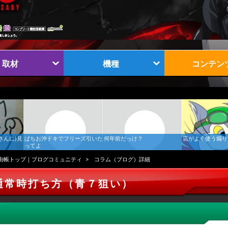
取材
機種
コンテン
さんに)見
ぱちお沖ドキでフリーズ引いた
何年前だっけ？
店がよく使う煽り
ってよ
由帳トップ｜ブログコミュニティ
コラム（ブログ）詳細
通常時打ち方（青７狙い）