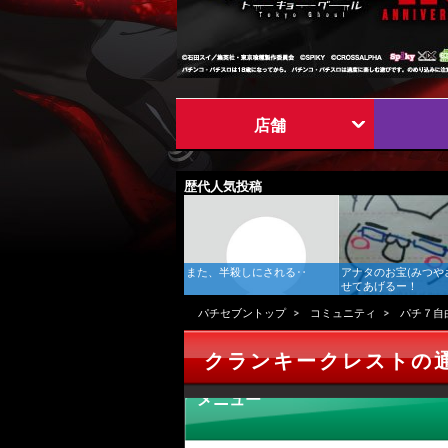
店舗
歴代人気投稿
また、半殺しにされる‥
アナタのお宝(みつや
せてあげるー！
パチセブントップ
コミュニティ
パチ７自
クランキークレストの
メニュー