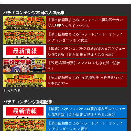
パチ７コンテンツ本日の人気記事
【演出信頼度まとめ】eフィーバー機動戦士ガン
ダムSEED クライマックス
【演出信頼度まとめ】eソードアート・オンライ
ン アリシゼーション 夜空
【最新】パチンコ パチスロ新台導入日スケジュー
ル (8/6更新)｜新台情報 & 噂まとめをお届け
【設定6挙動考察】スマスロ やじきた道中記参
る！
【演出信頼度まとめ】e 無職転生 ～異世界行った
ら本気だす～
もっとみる
パチ７コンテンツ新着記事
【最新】パチンコ パチスロ新台導入日スケジュー
ル (8/6更新)｜新台情報 & 噂まとめをお届け
【演出信頼度まとめ】eソードアート・オンライ
ン アリシゼーション 夜空