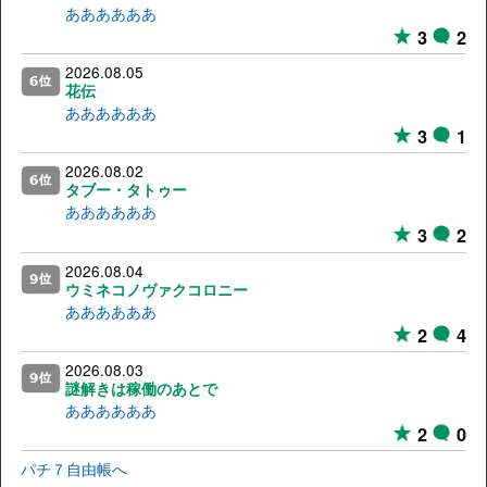
ああああああ
3
2
2026.08.05
花伝
ああああああ
3
1
2026.08.02
タブー・タトゥー
ああああああ
3
2
2026.08.04
ウミネコノヴァクコロニー
ああああああ
2
4
2026.08.03
謎解きは稼働のあとで
ああああああ
2
0
パチ７自由帳へ