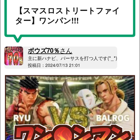
【スマスロストリートファイ
ター】ワンパン!!!
ボウズ70％
さん
主に新ハナビ、バーサスを打つ人です(*_*)
投稿日：2024/07/13 21:01