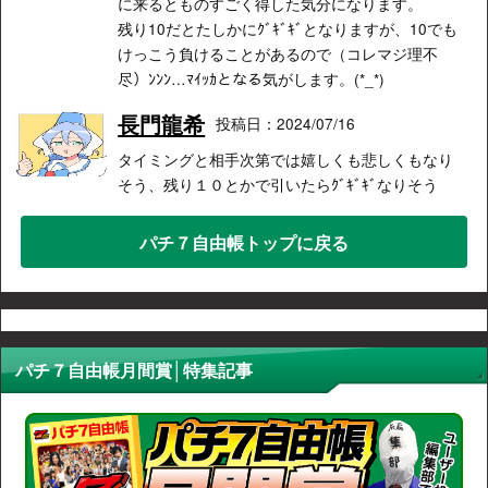
に来るとものすごく得した気分になります。
残り10だとたしかにｸﾞｷﾞｷﾞとなりますが、10でも
けっこう負けることがあるので（コレマジ理不
尽）ﾝﾝﾝ…ﾏｲｯｶとなる気がします。(*_*)
長門龍希
投稿日：2024/07/16
タイミングと相手次第では嬉しくも悲しくもなり
そう、残り１０とかで引いたらｸﾞｷﾞｷﾞなりそう
パチ７自由帳トップに戻る
パチ７自由帳月間賞│特集記事