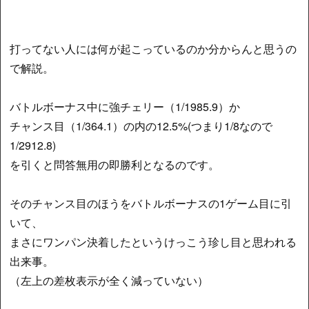
打ってない人には何が起こっているのか分からんと思うの
で解説。
バトルボーナス中に強チェリー（1/1985.9）か
チャンス目（1/364.1）の内の12.5%(つまり1/8なので
1/2912.8)
を引くと問答無用の即勝利となるのです。
そのチャンス目のほうをバトルボーナスの1ゲーム目に引
いて、
まさにワンパン決着したというけっこう珍し目と思われる
出来事。
（左上の差枚表示が全く減っていない）