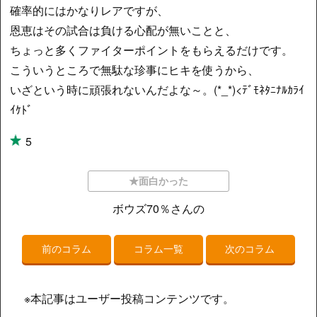
確率的にはかなりレアですが、
恩恵はその試合は負ける心配が無いことと、
ちょっと多くファイターポイントをもらえるだけです。
こういうところで無駄な珍事にヒキを使うから、
いざという時に頑張れないんだよな～。(*_*)<ﾃﾞﾓﾈﾀﾆﾅﾙｶﾗｲ
ｲｹﾄﾞ
5
★面白かった
ボウズ70％さんの
前のコラム
コラム一覧
次のコラム
※本記事はユーザー投稿コンテンツです。