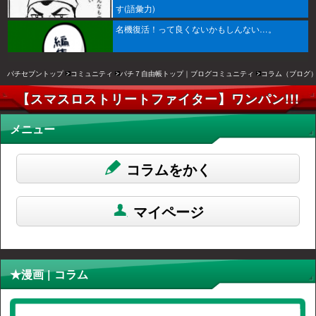
す(語彙力)
名機復活！って良くないかもしんない…。
パチセブントップ
コミュニティ
パチ７自由帳トップ｜ブログコミュニティ
コラム（ブログ
【スマスロストリートファイター】ワンパン!!!
メニュー
コラムをかく
マイページ
★漫画 | コラム