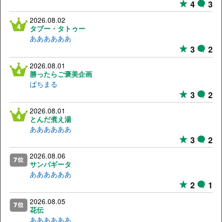
4
3
2026.08.02
タブー・タトゥー
ああああああ
3
2
2026.08.01
勝ったらご褒美企画
ぱちまる
3
2
2026.08.01
とんだ煮え湯
ああああああ
3
2
2026.08.06
サンパギータ
ああああああ
2
1
2026.08.05
花伝
ああああああ