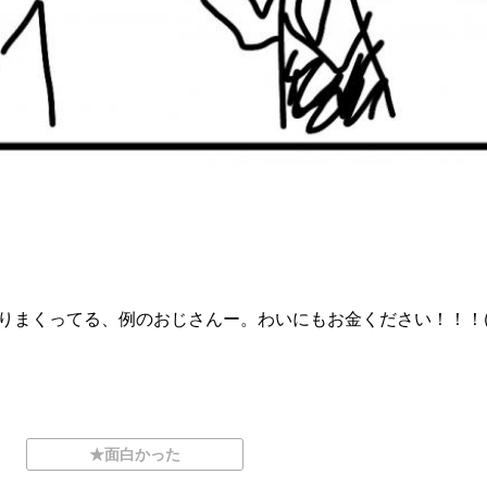
りまくってる、例のおじさんー。わいにもお金ください！！！
★面白かった