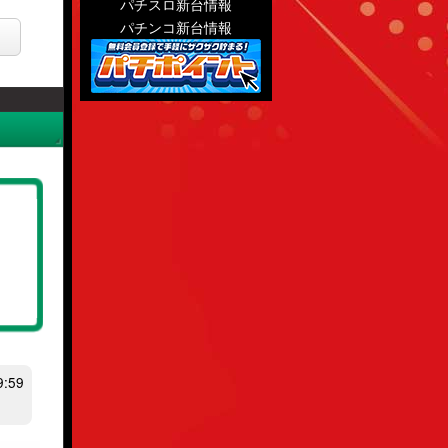
パチスロ新台情報
パチンコ新台情報
:59