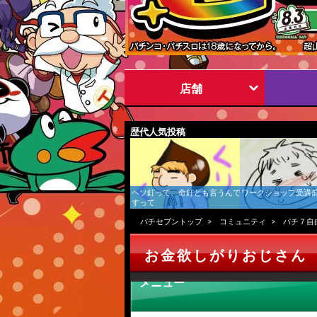
店舗
歴代人気投稿
ヘソ釘って、命釘とも言うんで
ワークショップ受講
すって
パチセブントップ
コミュニティ
パチ７自
お金欲しがりおじさん
メニュー