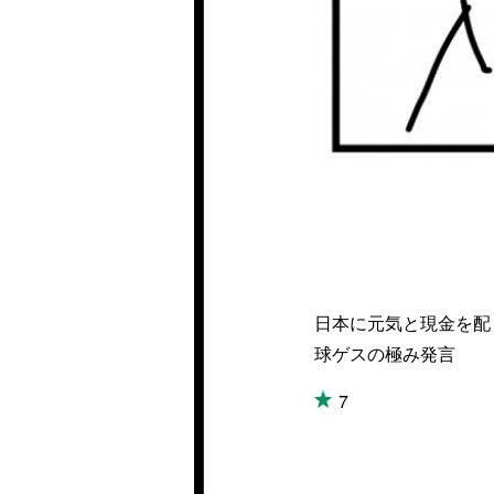
日本に元気と現金を配
球ゲスの極み発言
7