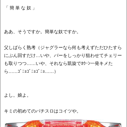
「 簡 単 な 奴 」
ああ、そうですか。簡単な奴ですか。
父しばらく熟考（ジャグラーなら何も考えずただひたすら
にぶん回すだけ…いや、バーをしっかり狙わせてチェリー
も取りつつ……いや、それなら凱旋でｶｳｰﾝ一発キメた
ら……ｺﾞﾆｮｺﾞﾆｮｺﾞﾆｮ……）
よし。娘よ。
キミの初めてのパチスロはコイツや。