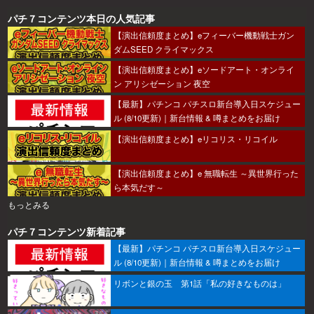
パチ７コンテンツ本日の人気記事
【演出信頼度まとめ】eフィーバー機動戦士ガン
ダムSEED クライマックス
【演出信頼度まとめ】eソードアート・オンライ
ン アリシゼーション 夜空
【最新】パチンコ パチスロ新台導入日スケジュー
ル (8/10更新)｜新台情報 & 噂まとめをお届け
【演出信頼度まとめ】eリコリス・リコイル
【演出信頼度まとめ】e 無職転生 ～異世界行った
ら本気だす～
もっとみる
パチ７コンテンツ新着記事
【最新】パチンコ パチスロ新台導入日スケジュー
ル (8/10更新)｜新台情報 & 噂まとめをお届け
リボンと銀の玉 第1話「私の好きなものは」