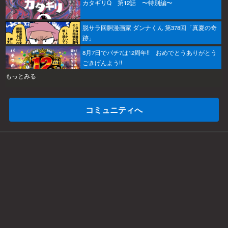
カタギリQ 第12話 〜特別編〜
脱サラ回胴漫画家 ダンナくん 第378回「真夏の奇
跡」
8月7日でパチ7は12周年!! おめでとうありがとう
ごきげんよう!!
もっとみる
コミュニティへ