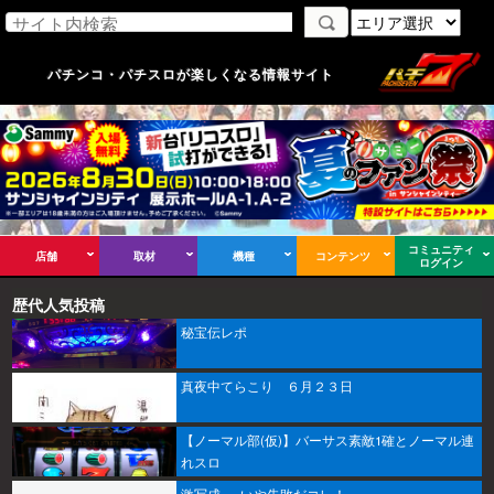
パチンコ・パチスロが楽しくなる情報サイト
コミュニティ
店舗
取材
機種
コンテンツ
ログイン
歴代人気投稿
秘宝伝レポ
真夜中てらこり ６月２３日
【ノーマル部(仮)】バーサス素敵1確とノーマル連
れスロ