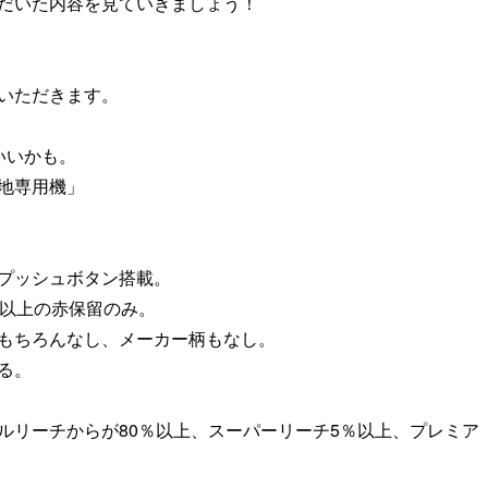
だいた内容を見ていきましょう！
いただきます。
いいかも。
地専用機」
プッシュボタン搭載。
％以上の赤保留のみ。
もちろんなし、メーカー柄もなし。
る。
ルリーチからが80％以上、スーパーリーチ5％以上、プレミア