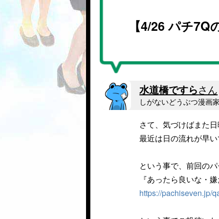
【4/26 パチ
水道橋ですら
さん
しがないどうぶつ漫画
さて、気づけばまた日
最近は日の流れが早い
という事で、前回のパ
『あったら良いな・嫌だ
https://pachiseven.jp/q