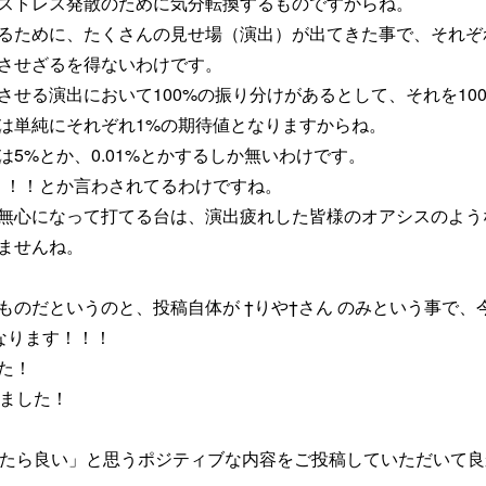
ストレス発散のために気分転換するものですからね。
るために、たくさんの見せ場（演出）が出てきた事で、それぞ
させざるを得ないわけです。
させる演出において100%の振り分けがあるとして、それを10
は単純にそれぞれ1%の期待値となりますからね。
5%とか、0.01%とかするしか無いわけです。
！！！とか言わされてるわけですね。
無心になって打てる台は、演出疲れした皆様のオアシスのよう
ませんね。
ものだというのと、投稿自体が †りや†さん のみという事で、
になります！！！
た！
れました！
ったら良い」と思うポジティブな内容をご投稿していただいて良