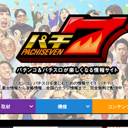
パチンコ・パチスロを楽しむための情報サイト パチ７！
新台情報から攻略情報、全国のチラシ情報まで、完全無料で配信中！
取材
機種
コンテン