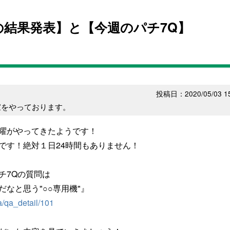
7Qの結果発表】と【今週のパチ7Q】
投稿日：2020/05/03 15
家をやっております。
曜がやってきたようです！
です！絶対１日24時間もありません！
チ7Qの質問は
なと思う"○○専用機"』
a/qa_detail/101