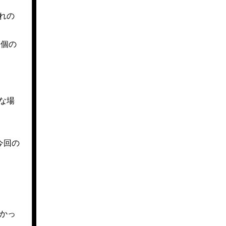
れの
0個の
な場
今回の
かっ