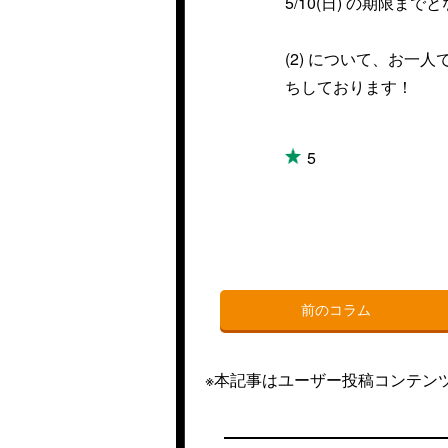
5/10(日) の期限まで
(2) について、お
ちしております！
5
前のコラム
※本記事はユーザー投稿コンテン