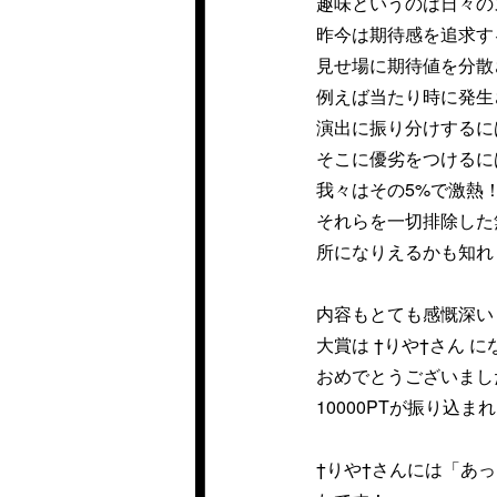
趣味というのは日々の
昨今は期待感を追求す
見せ場に期待値を分散
例えば当たり時に発生
演出に振り分けするに
そこに優劣をつけるには
我々はその5%で激熱
それらを一切排除した
所になりえるかも知れ
内容もとても感慨深い
大賞は †りや†さん 
おめでとうございまし
10000PTが振り込ま
†りや†さんには「あ