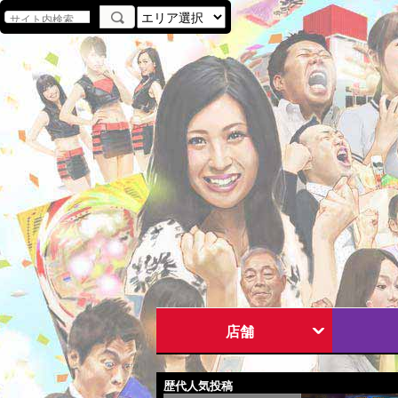
店舗
歴代人気投稿