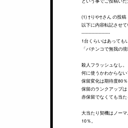
という事でご投稿いた
(1) †りや†さん の投稿
以下に内容転記させて
--------------------
1台くらいはあっても
「パチンコで無我の境
殺人フラッシュなし。
何に使うかわからない
保留変化は期待度80
保留のランクアップは
赤保留でなくても当た
大当たり契機はノーマ
10％。