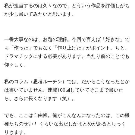
私が担当するのは久々なので、どういう作品を評価しがち
か少し書いてみたいと思います。
一番大事なのは、お題の理解。今回で言えば「好きな」で
も「作った」でもなく「作り上げた」がポイント。ちと、
ドラマチックにする必要があります。当たり前のことでも
仰々しく。
私のコラム（思考ルーチン）では、だからこうなったとか
は書いていません。連載100回していてそこまで書いた
ら、さらに長くなります（笑）。
でも、ここは自由帳。俺がこんなんになったのは、この機
種たちのせい！ くらいな出だしかまとめがあるとしっく
りきます。