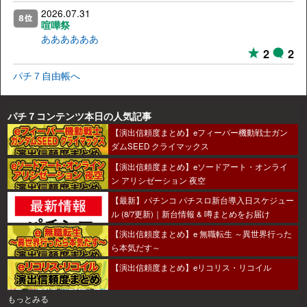
2026.07.31
喧嘩祭
ああああああ
2
2
パチ７自由帳へ
パチ７コンテンツ本日の人気記事
【演出信頼度まとめ】eフィーバー機動戦士ガン
ダムSEED クライマックス
【演出信頼度まとめ】eソードアート・オンライ
ン アリシゼーション 夜空
【最新】パチンコ パチスロ新台導入日スケジュー
ル (8/7更新)｜新台情報 & 噂まとめをお届け
【演出信頼度まとめ】e 無職転生 ～異世界行った
ら本気だす～
【演出信頼度まとめ】eリコリス・リコイル
もっとみる