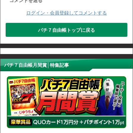
コメントを送る
ログイン・会員登録してコメントする
パチ７自由帳トップに戻る
パチ７自由帳月間賞│特集記事