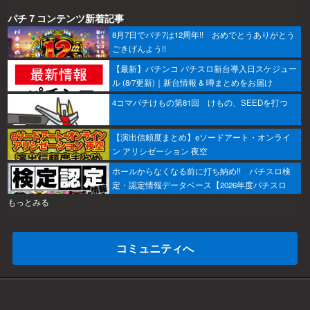
パチ７コンテンツ新着記事
8月7日でパチ7は12周年!! おめでとうありがとう
ごきげんよう!!
【最新】パチンコ パチスロ新台導入日スケジュー
ル (8/7更新)｜新台情報 & 噂まとめをお届け
4コマパチけもの第81回 けもの、SEEDを打つ
【演出信頼度まとめ】eソードアート・オンライ
ン アリシゼーション 夜空
ホールからなくなる前に打ち納め!! パチスロ検
定・認定情報データベース【2026年度パチスロ
版】
もっとみる
コミュニティへ