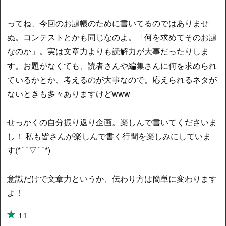
ってね、今回のお題帳のために書いてるのではありませ
ぬ。コンテストとかも同じなのよ。「何を求めてそのお題
なのか」。実は文章力よりも読解力が大事だったりしま
す。お題がなくても、読者さんや編集さんに何を求められ
ているかとか、考えるのが大事なので。応えられるネタが
ないときも多々ありますけどwww
せっかくの自分振り返り企画。楽しんで書いてくださいま
し！ 私も皆さんが楽しんで書く行間を楽しみにしていま
す(*⌒▽⌒*)
意識だけで文章力というか、伝わり方は簡単に変わります
よ！
11