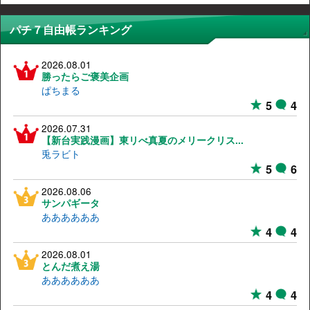
パチ７自由帳ランキング
2026.08.01
勝ったらご褒美企画
ぱちまる
5
4
2026.07.31
【新台実践漫画】東リべ真夏のメリークリス...
兎ラビト
5
6
2026.08.06
サンパギータ
ああああああ
4
4
2026.08.01
とんだ煮え湯
ああああああ
4
4