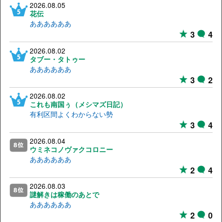
2026.08.05
花伝
ああああああ
3
4
2026.08.02
タブー・タトゥー
ああああああ
3
2
2026.08.02
これも南国ぅ（メシマズ日記）
有利区間よくわからない勢
3
4
2026.08.04
ウミネコノヴァクコロニー
ああああああ
2
4
2026.08.03
謎解きは稼働のあとで
ああああああ
2
0