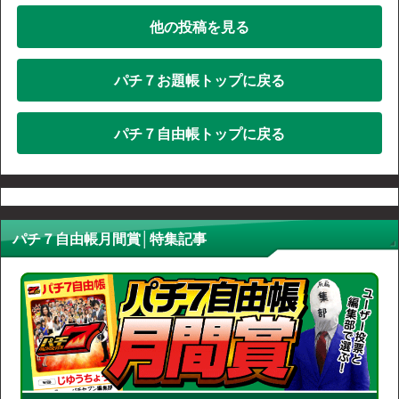
他の投稿を見る
パチ７お題帳トップに戻る
パチ７自由帳トップに戻る
パチ７自由帳月間賞│特集記事