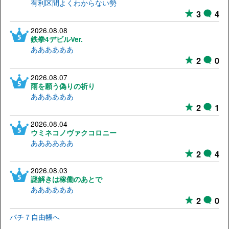
有利区間よくわからない勢
3
4
2026.08.08
鉄拳4デビルVer.
ああああああ
2
0
2026.08.07
雨を願う偽りの祈り
ああああああ
2
1
2026.08.04
ウミネコノヴァクコロニー
ああああああ
2
4
2026.08.03
謎解きは稼働のあとで
ああああああ
2
0
パチ７自由帳へ