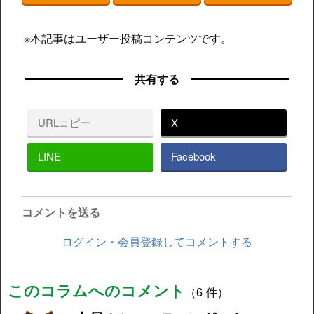
※本記事はユーザー投稿コンテンツです。
共有する
URLコピー
X
LINE
Facebook
コメントを送る
ログイン・会員登録してコメントする
このコラムへのコメント
（6 件）