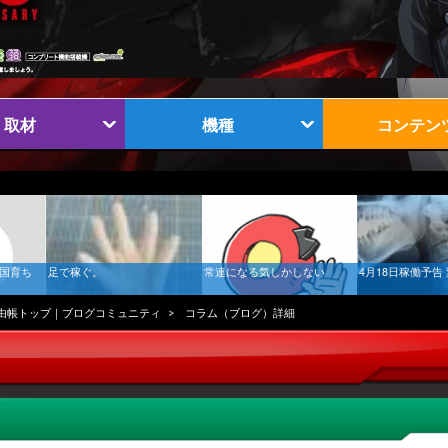
取材
機種
コンテン
南国育ち
足で稼ぐ。
常連になる気しかしない
4月18日稼働予告
由帳トップ｜ブログコミュニティ
コラム（ブログ）詳細