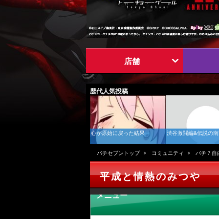
店舗
歴代人気投稿
心が原始に戻った結果
渋谷激闘編&伝説の
パチセブントップ
コミュニティ
パチ７自
平成と情熱のみつや
メニュー