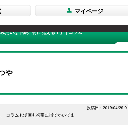
く
マイページ
みたいな下絵、何に見える？』 | コラム
つや
投稿日：2019/04/29 01
。 コラムも漫画も携帯に指でかいてま