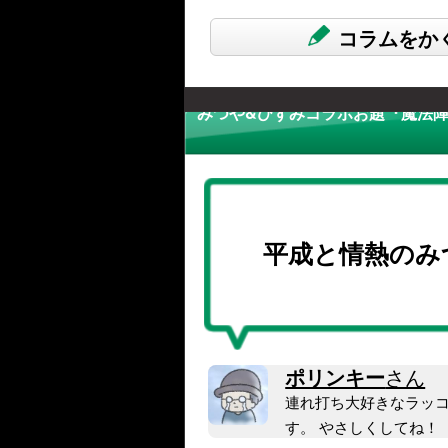
コラムをか
みつや&ひずみコラボお題『魔法陣
平成と情熱のみ
ポリンキー
さん
連れ打ち大好きなラッコ
す。 やさしくしてね！