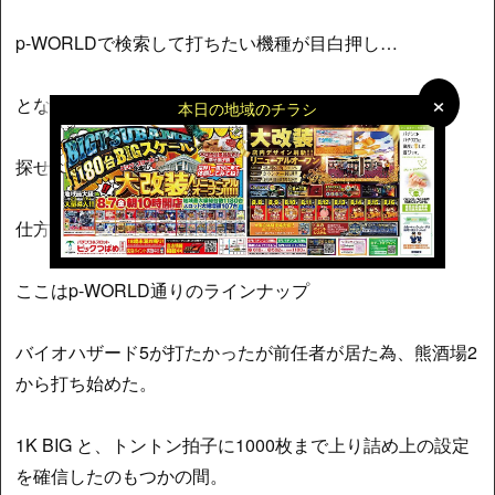
p-WORLDで検索して打ちたい機種が目白押し…
×
×
となるはずだった。おかしい…
本日の地域のチラシ
探せど探せど乗っている機種が無いのである。
仕方なくB店に移動した。
ここはp-WORLD通りのラインナップ
バイオハザード5が打たかったが前任者が居た為、熊酒場2
から打ち始めた。
1K BIG と、トントン拍子に1000枚まで上り詰め上の設定
を確信したのもつかの間。