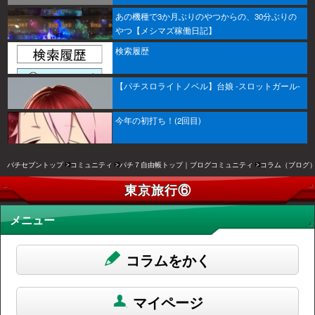
あの機種で3か月ぶりのやつからの、30分ぶりの
やつ【メシマズ稼働日記】
検索履歴
【パチスロライトノベル】台娘 -スロットガール-
今年の初打ち！(2回目)
パチセブントップ
コミュニティ
パチ７自由帳トップ｜ブログコミュニティ
コラム（ブログ
東京旅行⑥
メニュー
コラムをかく
マイページ