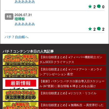
ああああああ
2
0
2026.07.31
喧嘩祭
ああああああ
2
2
パチ７自由帳へ
パチ７コンテンツ本日の人気記事
【演出信頼度まとめ】eフィーバー機動戦士ガン
ダムSEED クライマックス
【演出信頼度まとめ】eソードアート・オンライ
ン アリシゼーション 夜空
【最新】パチンコ パチスロ新台導入日スケジュー
ル (8/7更新)｜新台情報 & 噂まとめをお届け
【演出信頼度まとめ】eリコリス・リコイル
【演出信頼度まとめ】e 無職転生 ～異世界行った