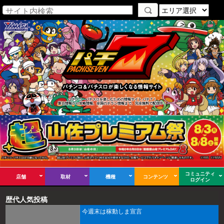
パチンコ・パチスロを楽しむための情報サイト パチ７！
新台情報から攻略情報、全国のチラシ情報まで、完全無料で配信中！
コミュニティ
店舗
取材
機種
コンテンツ
ログイン
歴代人気投稿
今週末は稼動しま宣言