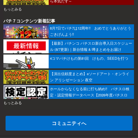
ら本気だす～
もっとみる
パチ７コンテンツ新着記事
8月7日でパチ7は12周年!! おめでとうありがとう
ごきげんよう!!
【最新】パチンコ パチスロ新台導入日スケジュー
ル (8/7更新)｜新台情報 & 噂まとめをお届け
4コマパチけもの第81回 けもの、SEEDを打つ
【演出信頼度まとめ】eソードアート・オンライ
ン アリシゼーション 夜空
ホールからなくなる前に打ち納め!! パチスロ検
定・認定情報データベース【2026年度パチスロ
版】
もっとみる
コミュニティへ