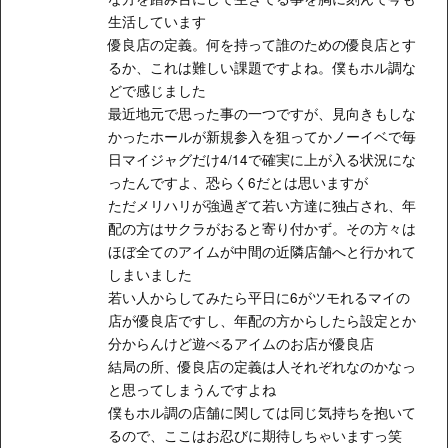
生活しています
優良店の定義。何を持って誰のための優良店とす
るか、これは難しい課題ですよね。僕もホル調な
どで感じました
最近地元で思った事の一つですが、見向きもしな
かったホールが新規参入を狙ってかノーイベで毎
日マイジャグだけ4/14で確実に上が入る状況にな
ったんですよ、恐らく6だとは思いますが
ただメリハリが強過ぎて若い方達に独占され、年
配の方はサクラがおると寄り付かず。その方々は
ほぼ全てのアイムが中間の近隣店舗へと行かれて
しまいました
若い人からしてみたら平日に6がツモれるマイの
店が優良店ですし、年配の方からしたら設定とか
分からんけど遊べるアイムのお店が優良店
結局の所、優良店の定義は人それぞれなのかなっ
と思ってしまうんですよね
僕もホル調の店舗に関しては同じ気持ちを抱いて
るので、ここはお忍びに期待しちゃいますっ笑