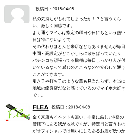
投稿日：2018/04/08
私の気持ちがもれてしまったか！？と言うくら
い、激しく同感です。
よく通うマイホは指定の曜日や日にちという熱い
日は特にないようで
その代わりほとんど来店などもありませんが毎日
中間～高設定がどこかしらに散らばっていたり
パチンコも頑張ってる機種は毎日しっかり人が付
いているなって感じのところなので安心して通う
ことができます。
引き子や打ち子のような輩も見当たらず、本当に
地域の優良店だなと感じているのでマイホ大好き
です。
FLEA
投稿日：2018/04/08
全く来店もイベントも無い、非常に厳しいK察の
管轄下にある我が地域ですが、特定日と言うもの
がオフィシャルでは無いにしろあるお店が幾つか