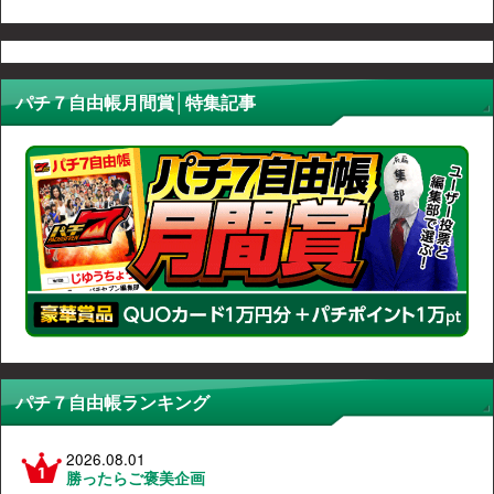
パチ７自由帳月間賞│特集記事
パチ７自由帳ランキング
2026.08.01
勝ったらご褒美企画