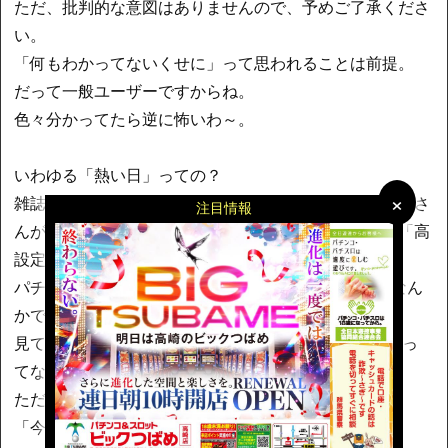
ただ、批判的な意図はありませんので、予めご了承くださ
い。
「何もわかってないくせに」って思われることは前提。
だって一般ユーザーですからね。
色々分かってたら逆に怖いわ～。
いわゆる「熱い日」っての？
×
×
雑誌ライターやYouTube系演者、スロブロガーや漫画家さ
注目情報
んが来店してTwitter等のSNSで「すごい出てます！」「高
設定示唆出ました！」とかで煽る。
パチ7だとマスクマンズや天草ヤスヲさんがホル調査なん
かでやってますよね。
見てる側は「わー、すごいなぁ！ 今度行ってみよう」っ
てなる訳ですよ。
ただ、条件がつきます。
「今度行ってみよう･･･熱い日に」