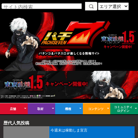
パチンコ・パチスロを楽しむための情報サイト パチ７！
新台情報から攻略情報、全国のチラシ情報まで、完全無料で配信中！
コミュニティ
店舗
取材
機種
コンテンツ
ログイン
歴代人気投稿
今週末は稼動しま宣言