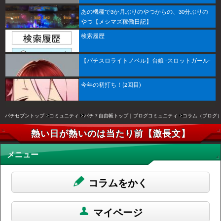
あの機種で3か月ぶりのやつからの、30分ぶりの
やつ【メシマズ稼働日記】
検索履歴
【パチスロライトノベル】台娘 -スロットガール-
今年の初打ち！(2回目)
パチセブントップ
コミュニティ
パチ７自由帳トップ｜ブログコミュニティ
コラム（ブログ
熱い日が熱いのは当たり前【激長文】
メニュー
コラムをかく
マイページ