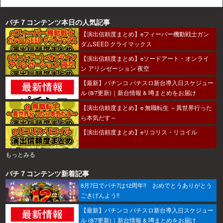
パチ７コンテンツ本日の人気記事
【演出信頼度まとめ】eフィーバー機動戦士ガン
ダムSEED クライマックス
【演出信頼度まとめ】eソードアート・オンライ
ン アリシゼーション 夜空
【最新】パチンコ パチスロ新台導入日スケジュー
ル (8/7更新)｜新台情報 & 噂まとめをお届け
【演出信頼度まとめ】e 無職転生 ～異世界行った
ら本気だす～
【演出信頼度まとめ】eリコリス・リコイル
もっとみる
パチ７コンテンツ新着記事
8月7日でパチ7は12周年!! おめでとうありがとう
ごきげんよう!!
【最新】パチンコ パチスロ新台導入日スケジュー
ル (8/7更新)｜新台情報 & 噂まとめをお届け