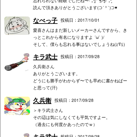
忘れられない経験でしたね〜‧˚₊*̥(* ⁰̷̴͈꒨⁰̷̴͈)‧˚₊*̥
読んで頂きありがとうございます(⊃´ ³ `)⊃♥︎
なべっ子
投稿日：2017/10/01
愛喜さんはまだ新しいメーカーさんですから、き
っとこれから有名になりますよ ´ω` )/
そして、僕らも忘れる事はないでしょうね(≧∇≦)
キラ武士
投稿日：2017/09/28
久兵衛さん
ありがとうございます。
どうにも勝手がわからず〜でも早めに書かねばー
と思って(汗)
久兵衛
投稿日：2017/09/28
＞キラ武士さん
その辺は気にしなくても平気ですよー。
（過去にも何度かあったのでｗ）
キラ武士
投稿日：2017/09/28