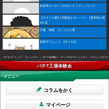
新基準のパチンコのポジティブシンキング
【チラシの裏】CR聖戦士ダンバイン【通常時の章
Vol.3】
天運、地運、そして人の運
真夜中てらこり 5月２８日
パチセブントップ
コミュニティ
パチ７自由帳トップ｜ブログコミュニティ
コラム（ブログ
パチ7工場体験会
メニュー
コラムをかく
マイページ