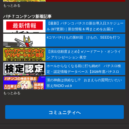
もっとみる
パチ７コンテンツ新着記事
【最新】パチンコ パチスロ新台導入日スケジュー
ル (8/7更新)｜新台情報 & 噂まとめをお届け
4コマパチけもの第81回 けもの、SEEDを打つ
【演出信頼度まとめ】eソードアート・オンライ
ン アリシゼーション 夜空
ホールからなくなる前に打ち納め!! パチスロ検
定・認定情報データベース【2026年度パチスロ
版】
漢の神曲は供給なし!? おまえらの質問だいたい
答えRADIO vol.9
もっとみる
コミュニティへ