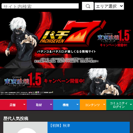
パチンコ・パチスロを楽しむための情報サイト パチ７！
新台情報から攻略情報、全国のチラシ情報まで、完全無料で配信中！
コミュニティ
店舗
取材
機種
コンテンツ
ログイン
歴代人気投稿
【初陣】秋津