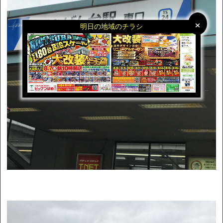
×
×
明日の地域のチラシ