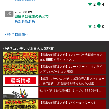
2
4
2026.08.03
謎解きは稼働のあとで
ああああああ
2
0
パチ７自由帳へ
パチ７コンテンツ本日の人気記事
【演出信頼度まとめ】eフィーバー機動戦士ガン
ダムSEED クライマックス
【演出信頼度まとめ】eソードアート・オンライ
ン アリシゼーション 夜空
【最新】パチンコ パチスロ新台導入日スケジュー
ル (8/7更新)｜新台情報 & 噂まとめをお届け
4コマパチけもの第81回 けもの、SEEDを打つ
【演出信頼度まとめ】eアクセル・ワールド