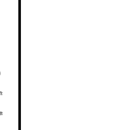
通
含
散