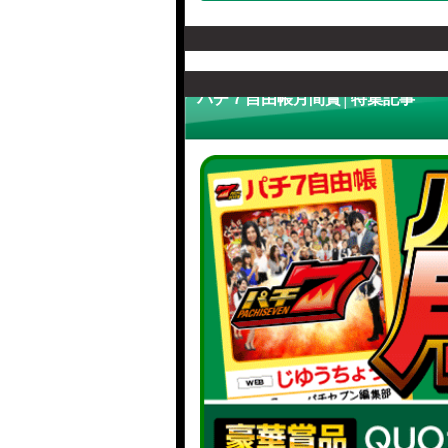
パチ７自由帳月間賞│特集記事