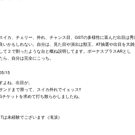
スイカ、チェリー、外れ、チャンス目、GSTの多様性に富んだ出目は秀
良いかもしれない。自分は、見た目や演出は獣王、AT抽選や出目を大雑
して２で割ったような台と概ね説明してます。ボーナスプラスARとし
たら、自分は完全にこっち。
5/15
すよね、出目が。
サンドまで滑って、スイカ外れでイェッス‼︎
Gチケットを求めて打ち散らかしましたね。
・Tは未経験でございます（滝涙）