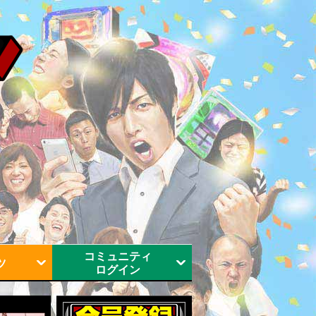
コミュニティ
ツ
ログイン