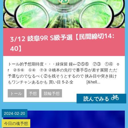
3/12 岐阜9R S級予選【民間締切14:
40】
トール的予想期待度・・・緑保留 鐘←②⑤⑥ ⑦③ ①④ o
r ②⑤⑥ ①④ ⑦③ ②橋本の先行で番手⑤が差す展開 ただ
予選なのでなるべく②を残そうとするので 挟み目や突き抜け
もワンチャンあるかも 買い目 5-2-全 [&hell...
トール
予想
競輪予想
読んでみる
2024-02-20
今日の魂予想