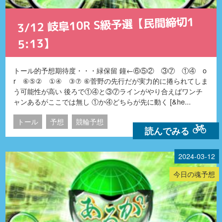
3/12 岐阜10R S級予選【民間締切1
5:13】
トール的予想期待度・・・緑保留 鐘←⑥⑤② ③⑦ ①④ o
r ⑥⑤② ①④ ③⑦ ⑥菅野の先行だが実力的に捲られてしま
う可能性が高い 後ろで①④と③⑦ラインがやり合えばワンチ
ャンあるがここでは無し ①か④どちらが先に動く [&he...
トール
予想
競輪予想
読んでみる
2024-03-12
今日の魂予想