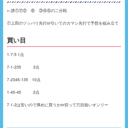
←誘①⑦② ⑥ ③④⑤の二分戦
①上田のツッパリ先行or引いてのカマシ先行で予想を組み立て
買い目
1-7-5 1点
7-1-235 3点
7-2345-135 10点
1-45-45 2点
7-1-2は安いので厚めに買うかor切って穴目狙いオンリー