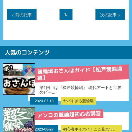
< 前の記事
次の記事 >
人気のコンテンツ
競輪場おさんぽガイド【松戸競輪場
編】
第1回目は『松戸競輪場』 現代アートと世界
のビー...
2023-07-18
ヤバすぎる競輪場
アンコの競輪超初心者講習
2023-08-27
初心者ホイホイ！ここ見れワンワン！