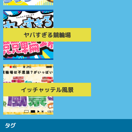
ヤバすぎる競輪場
イッチャッテル風景
タグ