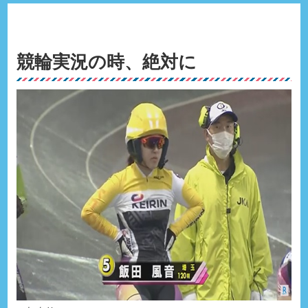
競輪実況の時、絶対に