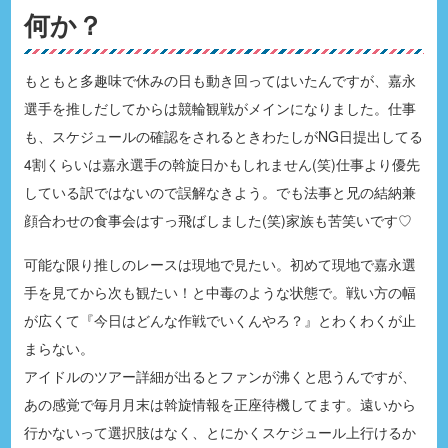
何か？
もともと多趣味で休みの日も動き回ってはいたんですが、嘉永
選手を推しだしてからは競輪観戦がメインになりました。仕事
も、スケジュールの確認をされるときわたしがNG日提出してる
4割くらいは嘉永選手の斡旋日かもしれません(笑)仕事より優先
している訳ではないので誤解なきよう。でも法事と兄の結納兼
顔合わせの食事会はすっ飛ばしました(笑)家族も苦笑いです♡
可能な限り推しのレースは現地で見たい。初めて現地で嘉永選
手を見てから次も観たい！と中毒のような状態で。戦い方の幅
が広くて『今日はどんな作戦でいくんやろ？』とわくわくが止
まらない。
アイドルのツアー詳細が出るとファンが沸くと思うんですが、
あの感覚で毎月月末は斡旋情報を正座待機してます。遠いから
行かないって選択肢はなく、とにかくスケジュール上行けるか