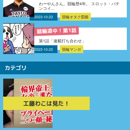
わーやんさん。競輪歴4年。 スロット・パチ
ンコイ...
2023-10-23
競輪オタク図鑑
競輪道中！第1話
第1話「連載打ち合わせ」
2023-10-23
競輪マンガ
カテゴリ
工藤わこは見た！