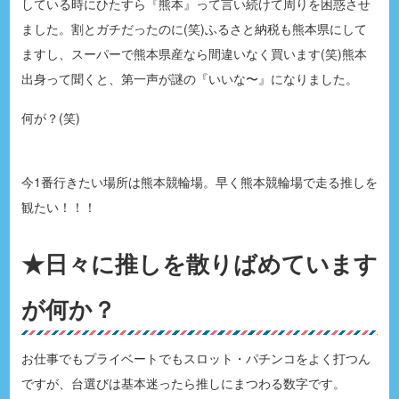
している時にひたすら『熊本』って言い続けて周りを困惑させ
ました。割とガチだったのに(笑)ふるさと納税も熊本県にして
ますし、スーパーで熊本県産なら間違いなく買います(笑)熊本
出身って聞くと、第一声が謎の『いいな〜』になりました。
何が？(笑)
今1番行きたい場所は熊本競輪場。早く熊本競輪場で走る推しを
観たい！！！
★日々に推しを散りばめています
が何か？
お仕事でもプライベートでもスロット・パチンコをよく打つん
ですが、台選びは基本迷ったら推しにまつわる数字です。