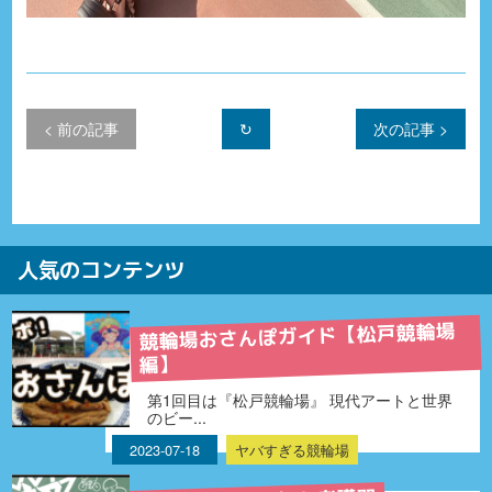
< 前の記事
次の記事 >
人気のコンテンツ
競輪場おさんぽガイド【松戸競輪場
編】
第1回目は『松戸競輪場』 現代アートと世界
のビー...
2023-07-18
ヤバすぎる競輪場