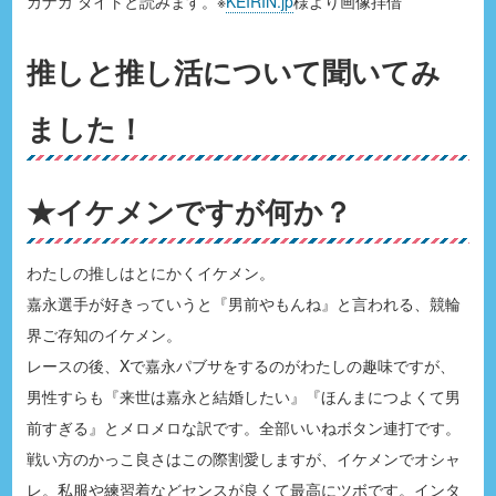
カナガ タイトと読みます。※
KEIRIN.jp
様より画像拝借
推しと推し活について聞いてみ
ました！
★イケメンですが何か？
わたしの推しはとにかくイケメン。
嘉永選手が好きっていうと『男前やもんね』と言われる、競輪
界ご存知のイケメン。
レースの後、Xで嘉永パブサをするのがわたしの趣味ですが、
男性すらも『来世は嘉永と結婚したい』『ほんまにつよくて男
前すぎる』とメロメロな訳です。全部いいねボタン連打です。
戦い方のかっこ良さはこの際割愛しますが、イケメンでオシャ
レ。私服や練習着などセンスが良くて最高にツボです。インタ