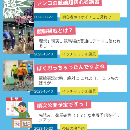
アンコの競輪超初心者講習
2023-08-27
初心者ホイホイ！ここ見れワンワン！
競輪観戦とは？
理想↓ 現実↓ 競馬場は普通にデートに使われ
るし、...
2023-10-10
イッチャッテル風景
ぼく思っちゃったんですよね
競輪実況の時、絶対に これより、 こっちの
ほうが...
2023-10-10
イッチャッテル風景
順次公開予定ですっ！
先読み、発展確実（！？）な車券予想をピッ
クアッ...
2023-10-23
今日の魂予想