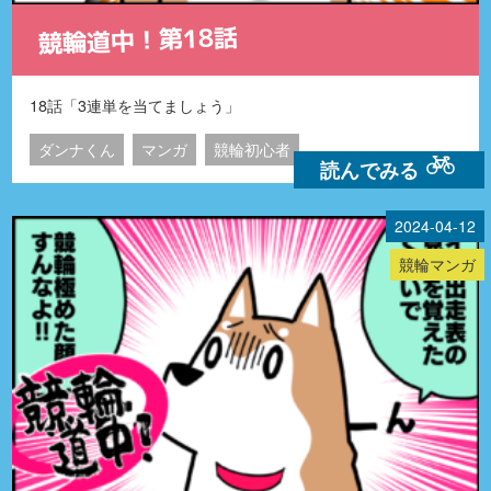
競輪道中！第18話
18話「3連単を当てましょう」
ダンナくん
マンガ
競輪初心者
読んでみる
2024-04-12
競輪マンガ