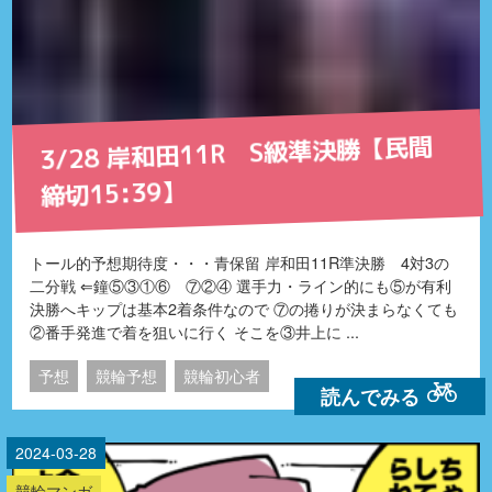
3/28 岸和田11R S級準決勝【民間
締切15:39】
トール的予想期待度・・・青保留 岸和田11R準決勝 4対3の
二分戦 ⇐鐘⑤③①⑥ ⑦②④ 選手力・ライン的にも⑤が有利
決勝へキップは基本2着条件なので ⑦の捲りが決まらなくても
②番手発進で着を狙いに行く そこを③井上に ...
予想
競輪予想
競輪初心者
読んでみる
2024-03-28
競輪マンガ