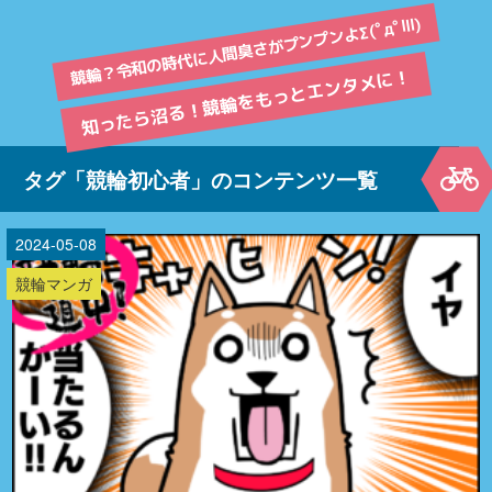
競輪？令和の時代に人間臭さがプンプンよΣ(ﾟдﾟlll)
知ったら沼る！競輪をもっとエンタメに！
タグ「競輪初心者」のコンテンツ一覧
2024-05-08
競輪マンガ