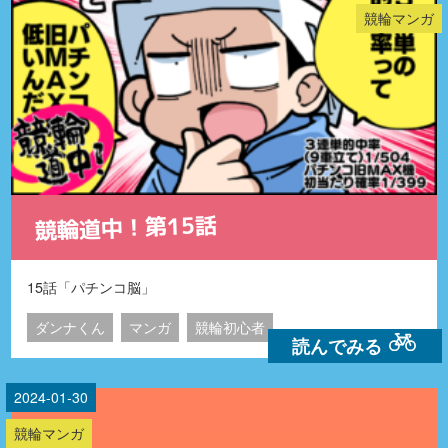
競輪マンガ
競輪道中！第15話
15話「パチンコ脳」
ダンナくん
マンガ
競輪初心者
読んでみる
2024-01-30
競輪マンガ