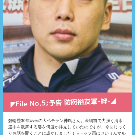
◤File No.5;予告 防府裕友軍-絆-◢
競輪歴30年overの大ベテラン神風さん。金網前で力強く清水
選手を鼓舞する姿を何度か拝見していたのですが、今回じっく
りお話を聞くことに成功しました！ ※トップ画はけいりんマル