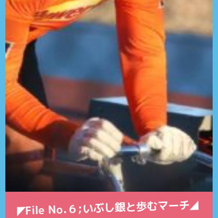
◤File No.６;いぶし銀と歩むマーチ◢