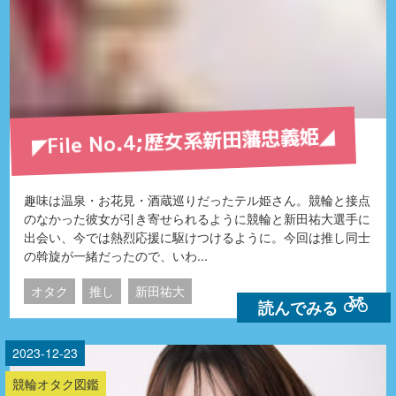
◤File No.4;歴女系新田藩忠義姫◢
趣味は温泉・お花見・酒蔵巡りだったテル姫さん。競輪と接点
のなかった彼女が引き寄せられるように競輪と新田祐大選手に
出会い、今では熱烈応援に駆けつけるように。今回は推し同士
の斡旋が一緒だったので、いわ...
オタク
推し
新田祐大
読んでみる
2023-12-23
競輪オタク図鑑