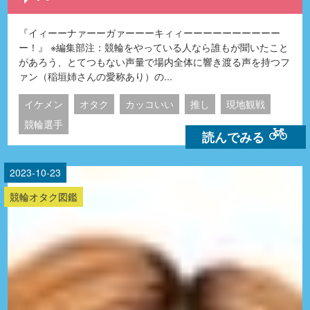
『イィーーナァーーガァーーーキィィーーーーーーーーーー
ー！』 ※編集部注：競輪をやっている人なら誰もが聞いたこと
があろう、とてつもない声量で場内全体に響き渡る声を持つフ
ァン（稲垣姉さんの愛称あり）の...
イケメン
オタク
カッコいい
推し
現地観戦
競輪選手
読んでみる
2023-10-23
競輪オタク図鑑