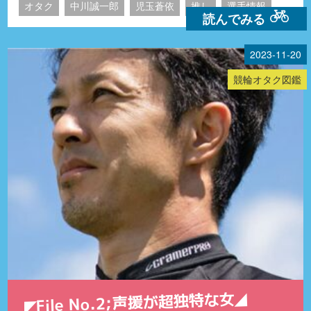
オタク
中川誠一郎
児玉蒼依
推し
選手情報
読んでみる
2023-11-20
競輪オタク図鑑
◤File No.2;声援が超独特な女◢