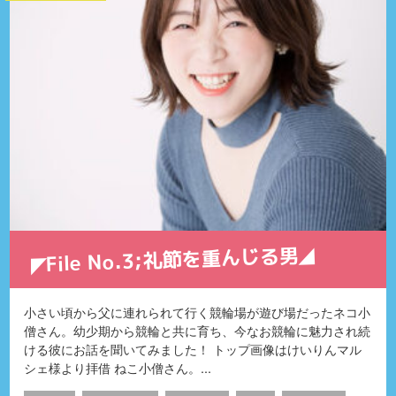
◤File No.3;礼節を重んじる男◢
小さい頃から父に連れられて行く競輪場が遊び場だったネコ小
僧さん。幼少期から競輪と共に育ち、今なお競輪に魅力され続
ける彼にお話を聞いてみました！ トップ画像はけいりんマル
シェ様より拝借 ねこ小僧さん。...