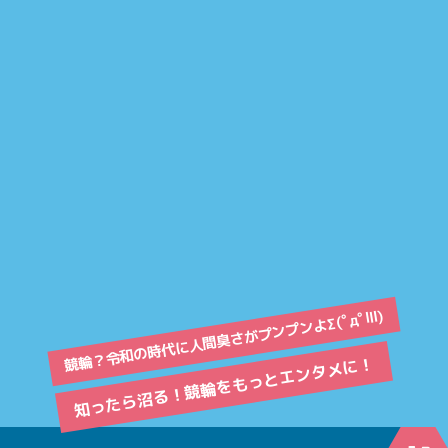
競輪？令和の時代に人間臭さがプンプンよΣ(ﾟдﾟlll)
知ったら沼る！競輪をもっとエンタメに！