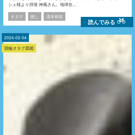
シェ様より拝借 神風さん。地球在...
オタク
推し
清水裕友
読んでみる
2024-02-04
競輪オタク図鑑