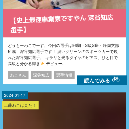
【史上最速事業家ですやん 深谷知広
選手】
どうもーわこでーす。今回の選手は96期・S級S班・静岡支部
所属、深谷知広選手です！ 淡いグリーンのスポーツカーで現
れた深谷知広選手。 キラリと光るダイヤのピアス、ひと目で
高級と分かる輝き
デビュー...
わこさん
深谷知広
選手情報
読んでみる
2024-01-17
工藤わこは見た！