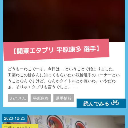
【関東エタプリ 平原康多 選手】
どうもーわこでーす、今日は… ということで始まりました、
工藤わこの皆さんに知ってもらいたい競輪選手のコーナーとい
うことなんですけど、なんかタイトルとか長いわ。いやだわ
ぁ。そりゃエタプリも言うでしょ。 ...
わこさん
平原康多
選手情報
読んでみる
2023-12-25