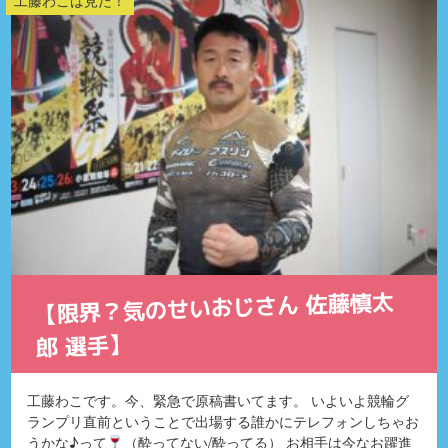
工藤わこは見た！
【限界？気のせいおじさん 佐藤慎太
郎 選手】
工藤わこです。今、緊急で原稿書いてます。 いよいよ競輪グ
ランプリ直前ということで出場する誰かにテレフォンしちゃお
うかな♪って
（酔ってない/酔ってる） お相手は今なお躍進