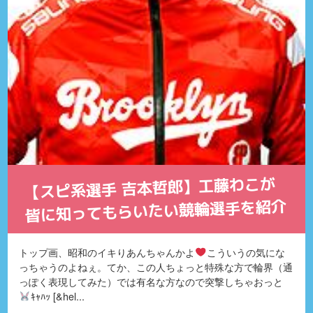
【スピ系選手 吉本哲郎】工藤わこが
皆に知ってもらいたい競輪選手を紹介
トップ画、昭和のイキりあんちゃんかよ
こういうの気にな
っちゃうのよねぇ。てか、この人ちょっと特殊な方で輪界（通
っぽく表現してみた）では有名な方なので突撃しちゃおっと
ｷｬﾊｯ [&hel...