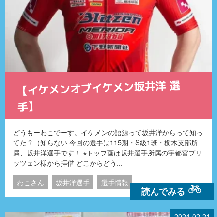
【イケメンオブイケメン坂井洋 選
手】
どうもーわこでーす。イケメンの語源って坂井洋からって知っ
てた？（知らない 今回の選手は115期・S級1班・栃木支部所
属、坂井洋選手です！ ※トップ画は坂井選手所属の宇都宮ブリ
ッツェン様から拝借 どこからどう...
わこさん
坂井洋選手
選手情報
読んでみる
2024-02-21