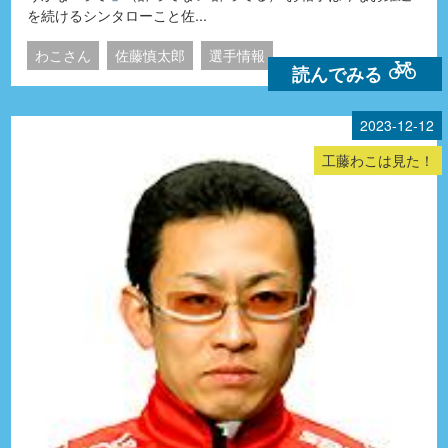
を続けるシンタローこと佐...
わこさん
佐藤慎太郎
選手情報
読んでみる
2023-12-12
工藤わこは見た！