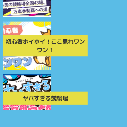
初心者ホイホイ！ここ見れワン
ワン！
ヤバすぎる競輪場