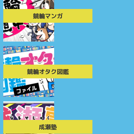
競輪マンガ
競輪オタク図鑑
成瀬塾