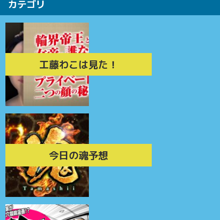
カテゴリ
工藤わこは見た！
今日の魂予想