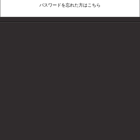
パスワードを忘れた方はこちら