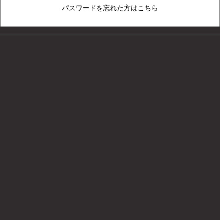
パスワードを忘れた方はこちら