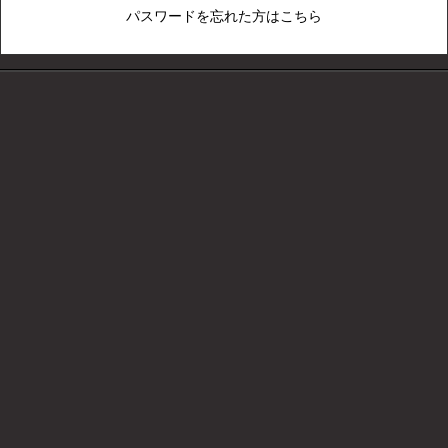
パスワードを忘れた方はこちら