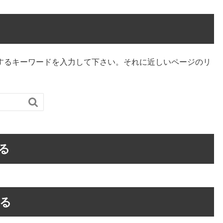
するキーワードを入力して下さい。それに近しいページのリ

る
る