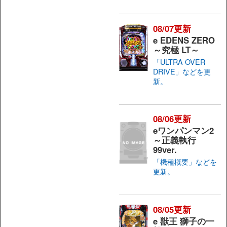
08/07更新
e EDENS ZERO
～究極 LT～
「ULTRA OVER
DRIVE」などを更
新。
08/06更新
eワンパンマン2
～正義執行
99ver.
「機種概要」などを
更新。
08/05更新
e 獣王 獅子の一