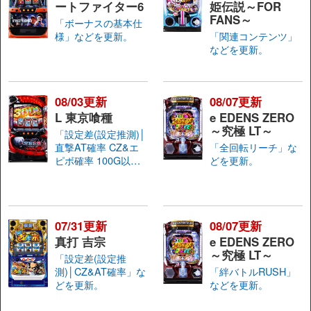
ートファイター6
姫伝説～FOR
FANS～
「ボーナスの基本仕
様」などを更新。
「関連コンテンツ」
などを更新。
08/03更新
08/07更新
L 東京喰種
e EDENS ZERO
～究極 LT～
「設定差(設定推測)│
直撃AT確率 CZ&エ
「全回転リーチ」な
ピボ確率 100G以内
どを更新。
当選率」などを更
新。
07/31更新
08/07更新
真打 吉宗
e EDENS ZERO
～究極 LT～
「設定差(設定推
測)│CZ&AT確率」な
「絆バトルRUSH」
どを更新。
などを更新。