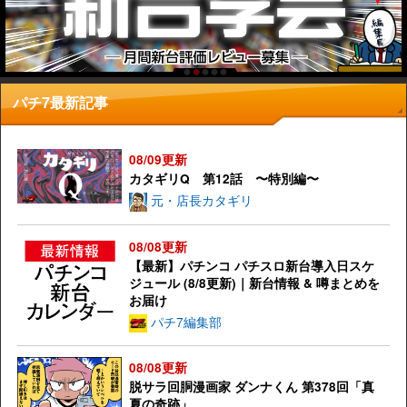
パチ7最新記事
08/09更新
カタギリQ 第12話 〜特別編〜
元・店長カタギリ
08/08更新
【最新】パチンコ パチスロ新台導入日スケ
ジュール (8/8更新)｜新台情報 & 噂まとめを
お届け
パチ7編集部
08/08更新
脱サラ回胴漫画家 ダンナくん 第378回「真
夏の奇跡」