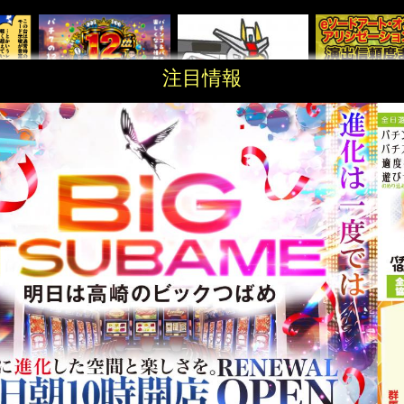
注目情報
ンナく
8月7日でパチ7は12周年!!
4コマパチけもの第81回 け
【演出信頼度まとめ
奇跡」
おめでとうありがとうごきげ
もの、SEEDを打つ
ドアート・オンライ
んよう!!
シゼーション 夜空
? おま
オリジナルグッズが当た
ジンざぶろうのパチ動画編集
【設定6挙動考察】
答え
る!! ぱちタウン×パチ7×パチ
録 第２５話 「スロチュー
やじきた道中記参
ガブ3メディア合同企画 「e
バー大会②」
フィーバー機動戦士ガンダム
SEED クライマックスをこの
ホールで打ちたい！」キャン
ロ情報満載！ パチ７おすすめコンテン
ペーン開催