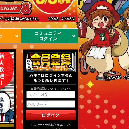
コミュニティ
ツ
ログイン
会員登録済みの方はこちらから
パスワードを忘れた方はこちら