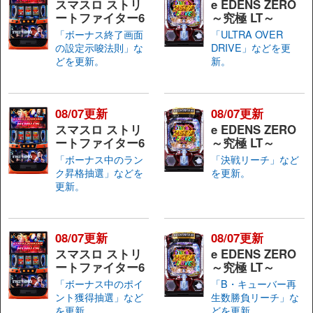
スマスロ ストリ
e EDENS ZERO
ートファイター6
～究極 LT～
「ボーナス終了画面
「ULTRA OVER
の設定示唆法則」な
DRIVE」などを更
どを更新。
新。
08/07更新
08/07更新
スマスロ ストリ
e EDENS ZERO
ートファイター6
～究極 LT～
「ボーナス中のラン
「決戦リーチ」など
ク昇格抽選」などを
を更新。
更新。
08/07更新
08/07更新
スマスロ ストリ
e EDENS ZERO
ートファイター6
～究極 LT～
「ボーナス中のポイ
「B・キューバー再
ント獲得抽選」など
生数勝負リーチ」な
を更新。
どを更新。