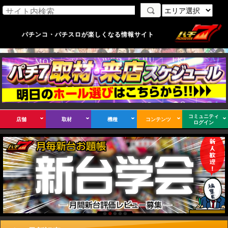
パチンコ・パチスロが楽しくなる情報サイト
コミュニティ
店舗
取材
機種
コンテンツ
ログイン