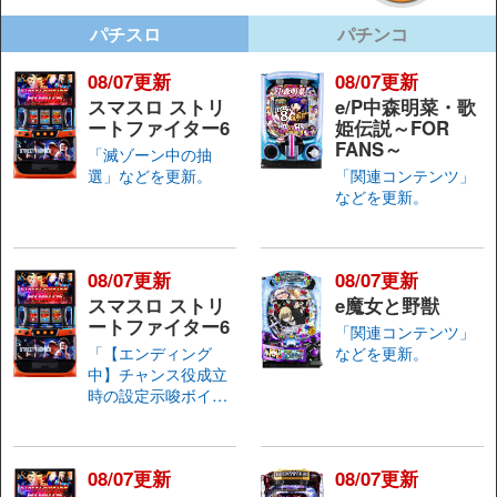
パチスロ
パチンコ
08/07更新
08/07更新
スマスロ ストリ
e/P中森明菜・歌
ートファイター6
姫伝説～FOR
FANS～
「滅ゾーン中の抽
選」などを更新。
「関連コンテンツ」
などを更新。
08/07更新
08/07更新
スマスロ ストリ
e魔女と野獣
ートファイター6
「関連コンテンツ」
「【エンディング
などを更新。
中】チャンス役成立
時の設定示唆ボイ
ス」などを更新。
08/07更新
08/07更新