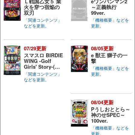
Ｌ戦国乙女５ 業
eワンパンマン2
火を穿つ宿焔の
～正義執行
双刃
99ver.
「関連コンテンツ」
「機種概要」などを
などを更新。
更新。
07/29更新
08/05更新
スマスロ BIRDIE
e 獣王 獅子の一
WING -Golf
撃
Girls' Story-(バ
「機種概要」などを
ーディーウイン
「関連コンテンツ」
更新。
グ)
などを更新。
08/04更新
Pうしおととら～
神のせSPEC～
100ver.
「機種概要」などを
更新。