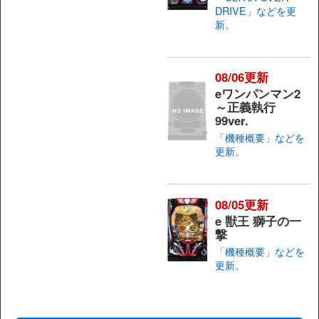
DRIVE」などを更
新。
08/06更新
eワンパンマン2
～正義執行
99ver.
「機種概要」などを
更新。
08/05更新
e 獣王 獅子の一
撃
「機種概要」などを
更新。