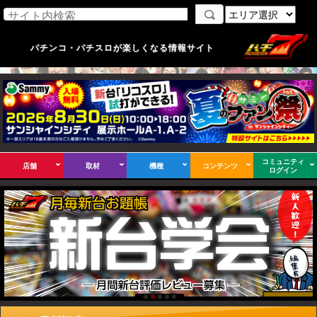
パチンコ・パチスロが楽しくなる情報サイト
コミュニティ
店舗
取材
機種
コンテンツ
ログイン