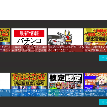
】eソード
【最新】パチンコ パチスロ新
4コマパチけもの第81回 けも
【演出信頼度まとめ
 アリシゼ
台導入日スケジュール (8/7更
の、SEEDを打つ
生 ～異世界行った
新)｜新台情報 & 噂まとめをお
～
届け
も
1回 けも
【演出信頼度まとめ】eソード
ホールからなくなる前に打ち
漢の神曲は供給なし
アート・オンライン アリシゼ
納め!! パチスロ検定・認定情
らの質問だいたい答
ーション 夜空
報データベース【2026年度パ
vol.9
チスロ版】
も