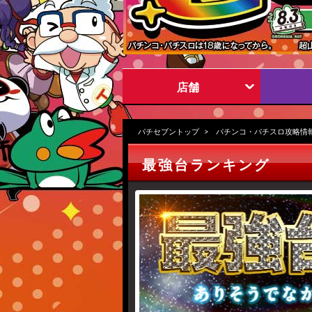
店舗
パチセブントップ
パチンコ・パチスロ攻略情
最強台ランキング