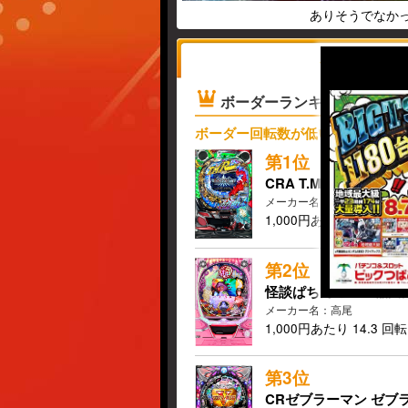
ありそうでなかっ
パチンコ
ボーダーランキング
ボーダー回転数が低い順（4円/等
第1位
CRA T.M.Revolution A
メーカー名：Daiichi
1,000円あたり 13.4 回転
第2位
怪談ぱちんこＣＲ稲川淳
メーカー名：高尾
1,000円あたり 14.3 回転
第3位
CRゼブラーマン ゼブ