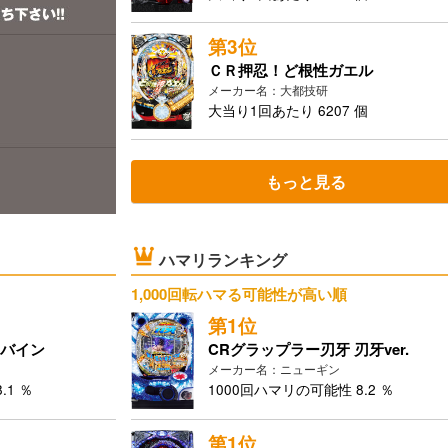
第3位
ＣＲ押忍！ど根性ガエル
メーカー名：大都技研
大当り1回あたり 6207 個
もっと見る
ハマリランキング
1,000回転ハマる可能性が高い順
第1位
ンバイン
CRグラップラー刃牙 刃牙ver.
メーカー名：ニューギン
1 ％
1000回ハマリの可能性 8.2 ％
第1位