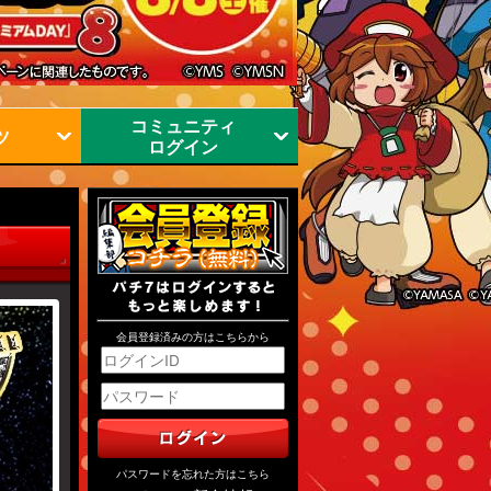
コミュニティ
ツ
ログイン
会員登録済みの方はこちらから
パスワードを忘れた方はこちら